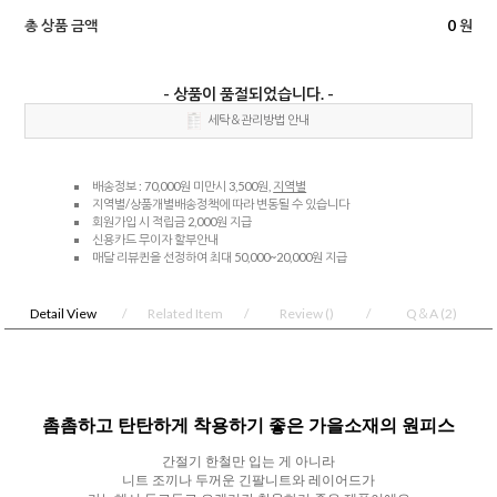
총 상품 금액
0
원
- 상품이 품절되었습니다. -
세탁＆관리방법 안내
배송정보 : 70,000원 미만시 3,500원,
지역별
지역별/상품개별배송정책에 따라 변동될 수 있습니다
회원가입 시 적립금 2,000원 지급
신용카드 무이자 할부안내
매달 리뷰퀸을 선정하여 최대 50,000~20,000원 지급
Detail View
Related Item
Review
()
Q＆A
(2)
촘촘하고 탄탄하게 착용하기 좋은 가을소재의 원피스
간절기 한철만 입는 게 아니라
니트 조끼나 두꺼운 긴팔니트와 레이어드가