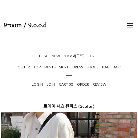
BEST
NEW
9.o.o.d[구뜨]
+FREE
OUTER
TOP
PANTS
SKIRT
DRESS
SHOES
BAG
ACC
LOGIN
JOIN
CART (
0
)
ORDER
REVIEW
로메이 셔츠 원피스 (3color)