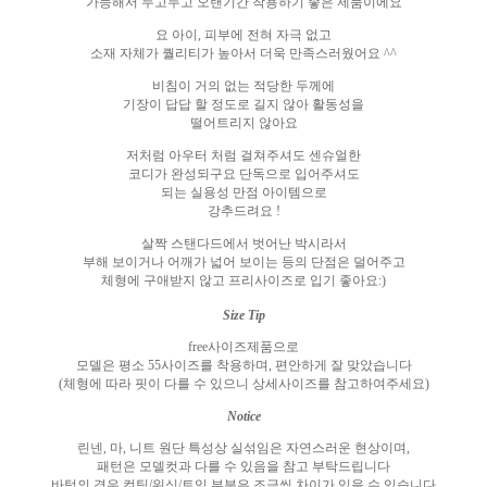
가능해서 두고두고 오랜기간 착용하기 좋은 제품이에요
요 아이
,
피부에 전혀 자극 없고
소재 자체가 퀄리티가 높아서 더욱 만족스러웠어요
^^
비침이 거의 없는 적당한 두께에
기장이 답답 할 정도로 길지 않아 활동성을
떨어트리지 않아요
저처럼 아우터 처럼 걸쳐주셔도 센슈얼한
코디가 완성되구요 단독으로 입어주셔도
되는 실용성 만점 아이템으로
강추드려요
!
살짝 스탠다드에서 벗어난 박시라서
부해 보이거나 어깨가 넓어 보이는 등의 단점은 덜어주고
체형에 구애받지 않고 프리사이즈로 입기 좋아요
:)
Size Tip
free
사이즈제품으로
모델은 평소
55
사이즈를 착용하며
,
편안하게 잘 맞았습니다
(
체형에 따라 핏이 다를 수 있으니 상세사이즈를 참고하여주세요
)
Notice
린넨
,
마
,
니트 원단 특성상 실섞임은 자연스러운 현상이며
,
패턴은 모델컷과 다를 수 있음을 참고 부탁드립니다
바텀의 경우 컷팅
/
워싱
/
트임 부분은 조금씩 차이가 있을 수 있습니다