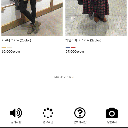
카로니 스커트 (2color)
하인즈 체크 스커트 (2color)
65,000 won
57,000 won
MORE VIEW
공지사항
입고지연
문의게시판
상품후기