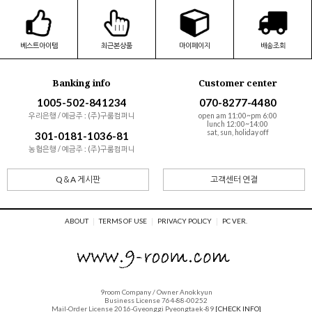
베스트아이템
최근본상품
마이페이지
배송조회
Banking info
Customer center
1005-502-841234
070-8277-4480
우리은행 / 예금주 : (주)구룸컴퍼니
open am 11:00~pm 6:00
lunch 12:00~14:00
sat, sun, holiday off
301-0181-1036-81
농협은행 / 예금주 : (주)구룸컴퍼니
Q＆A 게시판
고객센터 연결
ABOUT
TERMS OF USE
PRIVACY POLICY
PC VER.
9room Company / Owner Anokkyun
Business License 764-88-00252
Mail-Order License 2016-Gyeonggi Pyeongtaek-89
[CHECK INFO]