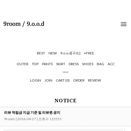
BEST
NEW
9.o.o.d[구뜨]
+FREE
OUTER
TOP
PANTS
SKIRT
DRESS
SHOES
BAG
ACC
LOGIN
JOIN
CART (
0
)
ORDER
REVIEW
NOTICE
리뷰 적립금 지급 기준 및 리뷰퀸 공지
9room
| 2016-04-27 | 조회수 115551