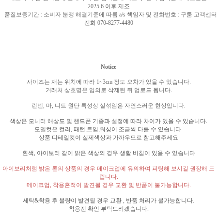
2025.6
이후 제조
품질보증기간
:
소비자 분쟁 해결기준에 따름
a/s
책임자 및 전화번호
:
구룸 고객센터
전화
070-8277-4480
Notice
사이즈는 재는 위치에 따라
1~3cm
정도 오차가 있을 수 있습니다
.
거래처 상호명은 임의로 삭제된 뒤 업로드 됩니다
.
린넨
,
마
,
니트 원단 특성상 실섞임은 자연스러운 현상입니다
.
색상은 모니터 해상도 및 핸드폰 기종과 설정에 따라 차이가 있을 수 있습니다
.
모델컷은 컬러
,
패턴
,
트임
,
워싱이 조금씩 다를 수 있습니다
.
상품 디테일컷이 실제색상과 가까우므로 참고해주세요
흰색
,
아이보리 같이 밝은 색상의 경우 생활 비침이 있을 수 있습니다
아이보리처럼 밝은 톤의 상품의 경우 메이크업에 유의하여 피팅해 보시길 권장해 드
립니다
.
메이크업
,
착용흔적이 발견될 경우 교환 및 반품이 불가능합니다
.
세탁
&
착용 후 불량이 발견될 경우 교환
,
반품 처리가 불가능합니다
.
착용전 확인 부탁드리겠습니다
.