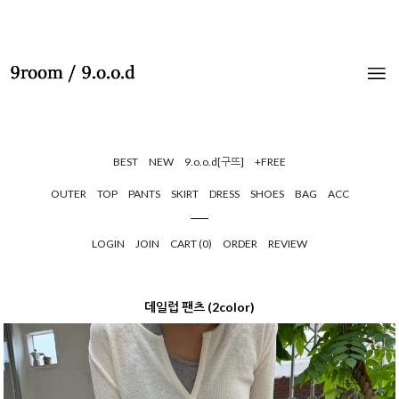
BEST
NEW
9.o.o.d[구뜨]
+FREE
OUTER
TOP
PANTS
SKIRT
DRESS
SHOES
BAG
ACC
LOGIN
JOIN
CART (
0
)
ORDER
REVIEW
데일럽 팬츠 (2color)