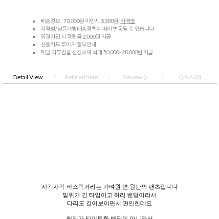
배송정보 : 70,000원 미만시 3,500원,
지역별
지역별/상품개별배송정책에 따라 변동될 수 있습니다
회원가입 시 적립금 2,000원 지급
신용카드 무이자 할부안내
매달 리뷰퀸을 선정하여 최대 50,000~20,000원 지급
Detail View
Related Item
Review
()
Q＆A
(0)
사각사각 바스락거리는 가벼원 면 원단의 팬츠입니다
밑위가 긴 타입이고 허리 밴딩이라서
다리도 길어보이면서 편안한데요
허리가 타이트한 밴딩이 아니라서