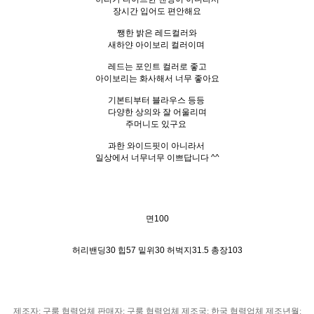
장시간 입어도 편안해요
쨍한 밝은 레드컬러와
새하얀 아이보리 컬러이며
레드는 포인트 컬러로 좋고
아이보리는 화사해서 너무 좋아요
기본티부터 블라우스 등등
다양한 상의와 잘 어울리며
주머니도 있구요
과한 와이드핏이 아니라서
일상에서 너무너무 이쁘답니다 ^^
면100
허리밴딩30 힙57 밑위30 허벅지31.5 총장103
제조자
:
구룸 협력업체 판매자
:
구룸 협력업체 제조국
: 한국
협력업체 제조년월
: