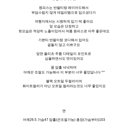
원피스는 반팔티랑 레이어드해서
부담스럽지 않게 데일리템으로 입으셨다가
여행지에서는 시원하게 입기 딱 좋아요
앞 모습은 단정하고
뒷모습은 적당히 노출이있어서 여름 원피스로 아주 좋은데요
기본티 반팔이랑 코디해서 입어도
겉돌지 않고 이쁘구요
앞면 플리츠 주름 디테일이 포인트로
심플하면서도 멋이있어요
품 암홀 넉넉하며
어깨끈 조절도 가능해서 이 부분이 너무 좋았답니다 ^^
블랙 오트밀 두컬러이며
화이트컬러가 아닌 오트밀 컬러라는것도 너무 좋았지요
면
어깨26.5 가슴47 암홀(끈조절가능) 총장(가슴부터)103