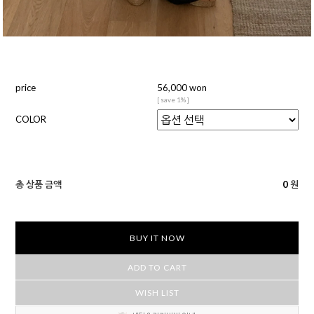
price
56,000 won
[ save 1% ]
COLOR
총 상품 금액
0
원
BUY IT NOW
ADD TO CART
WISH LIST