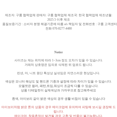
제조자
:
구룸 협력업체 판매자
:
구룸 협력업체 제조국
: 한국
협력업체 제조년월
:
2025.5
이후 제조
품질보증기간
:
소비자 분쟁 해결기준에 따름
a/s
책임자 및 전화번호
:
구룸 고객센터
전화
070-8277-4480
Notice
사이즈는 재는 위치에 따라
1~3cm
정도 오차가 있을 수 있습니다
.
거래처 상호명은 임의로 삭제된 뒤 업로드 됩니다
.
린넨
,
마
,
니트 원단 특성상 실섞임은 자연스러운 현상입니다
.
색상은 모니터 해상도 및 핸드폰 기종과 설정에 따라 차이가 있을 수 있습니다
.
모델컷은 컬러
,
패턴
,
트임
,
워싱이 조금씩 다를 수 있습니다
.
상품 디테일컷이 실제색상과 가까우므로 참고해주세요
흰색
,
아이보리 같이 밝은 색상의 경우 생활 비침이 있을 수 있습니다
아이보리처럼 밝은 톤의 상품의 경우 메이크업에 유의하여 피팅해 보시길 권장해 드
립니다
.
메이크업
,
착용흔적이 발견될 경우 교환 및 반품이 불가능합니다
.