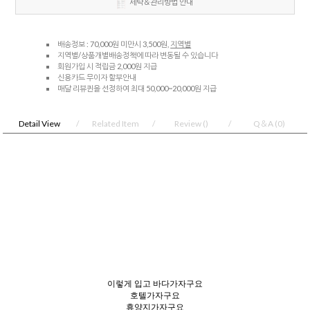
세탁＆관리방법 안내
배송정보 : 70,000원 미만시 3,500원,
지역별
지역별/상품개별배송정책에 따라 변동될 수 있습니다
회원가입 시 적립금 2,000원 지급
신용카드 무이자 할부안내
매달 리뷰퀸을 선정하여 최대 50,000~20,000원 지급
Detail View
Related Item
Review
()
Q＆A
(0)
이렇게 입고 바다가자구요
호텔가자구요
휴양지가자구요