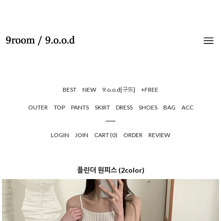
BEST
NEW
9.o.o.d[구뜨]
+FREE
OUTER
TOP
PANTS
SKIRT
DRESS
SHOES
BAG
ACC
LOGIN
JOIN
CART (
0
)
ORDER
REVIEW
플린더 원피스 (2color)