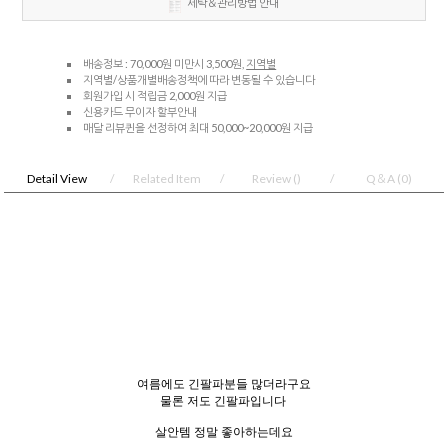
세탁＆관리방법 안내
배송정보 : 70,000원 미만시 3,500원,
지역별
지역별/상품개별배송정책에 따라 변동될 수 있습니다
회원가입 시 적립금 2,000원 지급
신용카드 무이자 할부안내
매달 리뷰퀸을 선정하여 최대 50,000~20,000원 지급
Detail View
Related Item
Review
()
Q＆A
(0)
여름에도 긴팔파분들 많더라구요
물론 저도 긴팔파입니다
살안템 정말 좋아하는데요