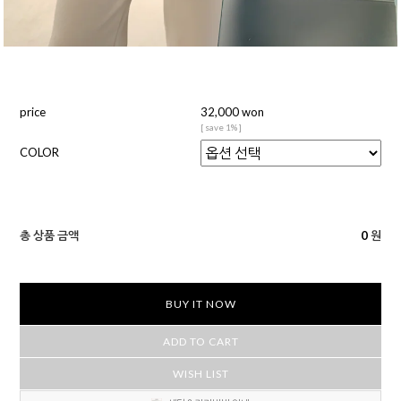
price
32,000 won
[ save 1% ]
COLOR
총 상품 금액
0
원
BUY IT NOW
ADD TO CART
WISH LIST