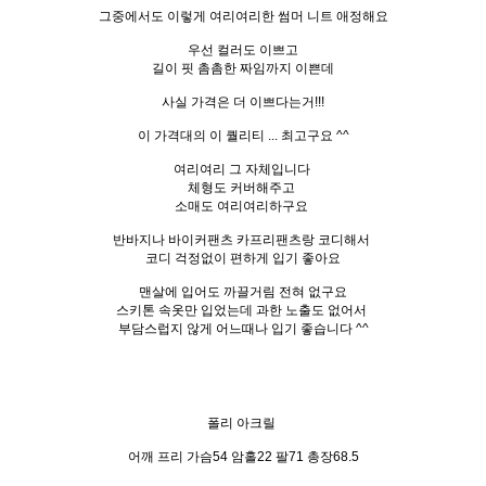
그중에서도 이렇게 여리여리한 썸머 니트 애정해요
우선 컬러도 이쁘고
길이 핏 촘촘한 짜임까지 이쁜데
사실 가격은 더 이쁘다는거!!!
이 가격대의 이 퀄리티 ... 최고구요 ^^
여리여리 그 자체입니다
체형도 커버해주고
소매도 여리여리하구요
반바지나 바이커팬츠 카프리팬츠랑 코디해서
코디 걱정없이 편하게 입기 좋아요
맨살에 입어도 까끌거림 전혀 없구요
스키톤 속옷만 입었는데 과한 노출도 없어서
부담스럽지 않게 어느때나 입기 좋습니다 ^^
폴리 아크릴
어깨 프리 가슴54 암홀22 팔71 총장68.5