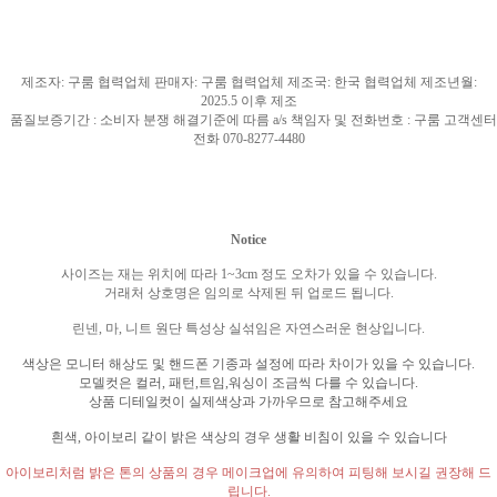
제조자
:
구룸 협력업체 판매자
:
구룸 협력업체 제조국
: 한국
협력업체 제조년월
:
2025.5
이후 제조
품질보증기간
:
소비자 분쟁 해결기준에 따름
a/s
책임자 및 전화번호
:
구룸 고객센터
전화
070-8277-4480
Notice
사이즈는 재는 위치에 따라
1~3cm
정도 오차가 있을 수 있습니다
.
거래처 상호명은 임의로 삭제된 뒤 업로드 됩니다
.
린넨
,
마
,
니트 원단 특성상 실섞임은 자연스러운 현상입니다
.
색상은 모니터 해상도 및 핸드폰 기종과 설정에 따라 차이가 있을 수 있습니다
.
모델컷은 컬러
,
패턴
,
트임
,
워싱이 조금씩 다를 수 있습니다
.
상품 디테일컷이 실제색상과 가까우므로 참고해주세요
흰색
,
아이보리 같이 밝은 색상의 경우 생활 비침이 있을 수 있습니다
아이보리처럼 밝은 톤의 상품의 경우 메이크업에 유의하여 피팅해 보시길 권장해 드
립니다
.