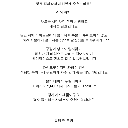
핏 맛집이라서 자신있게 추천드려요!!!
썸머 버전!!
사르륵 사각사각 진짜 시원하고
쾌적한 팬츠인데요
원단 자체라 차르르해서 힙이나 배부분이 부해보이지 않고
오히려 차분하게 떨어지는 핏으로 날씬핏을 보여주더라구요
구김이 생겨도 밉지않고
밑위가 긴 타입으로 다리도 길어보이며
하이웨이스트 팬츠로 길쭉 길쭉해보입니다
와이드핏이지만 과함이 없이
적당한 폭이라서 무난하게 자주 입기 좋은 데일리템인데요
블랙 베이지 두컬러이며
사이즈도 S,M,L 세사이즈라는거 !!! 오예 ^^
정사이즈 제품이구요
평소 즐겨입는 사이즈로 추천드립니다 ^^
폴리 면 혼방