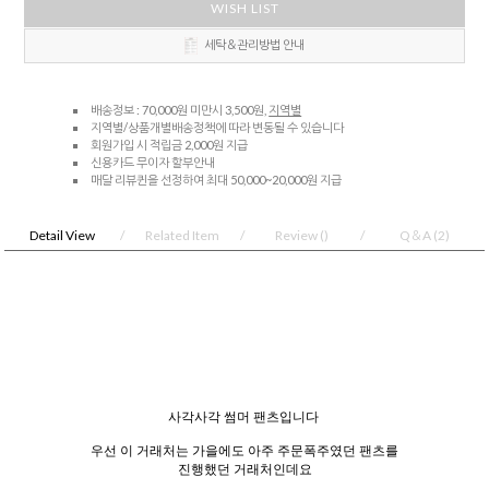
WISH LIST
세탁＆관리방법 안내
배송정보 : 70,000원 미만시 3,500원,
지역별
지역별/상품개별배송정책에 따라 변동될 수 있습니다
회원가입 시 적립금 2,000원 지급
신용카드 무이자 할부안내
매달 리뷰퀸을 선정하여 최대 50,000~20,000원 지급
Detail View
Related Item
Review
()
Q＆A
(2)
사각사각 썸머 팬츠입니다
우선 이 거래처는 가을에도 아주 주문폭주였던 팬츠를
진행했던 거래처인데요