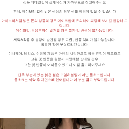
상품 디테일컷이 실제색상과 가까우므로 참고해주세요
흰색
,
아이보리 같이 밝은 색상의 경우 생활 비침이 있을 수 있습니다
아이보리처럼 밝은 톤의 상품의 경우 메이크업에 유의하여 피팅해 보시길 권장해 드
립니다
.
메이크업
,
착용흔적이 발견될 경우 교환 및 반품이 불가능합니다
.
세탁
&
착용 후 불량이 발견될 경우 교환
,
반품 처리가 불가능합니다
.
착용전 확인 부탁드리겠습니다
.
이너웨어
,
레깅스
,
수영복 제품은 한번의 시착만으로 착용 흔적이 있으므로
교환 및 반품을 원할시 피팅해본 상태일 경우
교환 및 반품이 어려울수 있으니 이점 참고하여주세요
단추 부분에 있는 붉은 점은 오염
&
불량이 아닌 물초크입니다
.
물초크는 세탁 후 자연스레 없어집니다 이 부분 참고 부탁드립니다
.