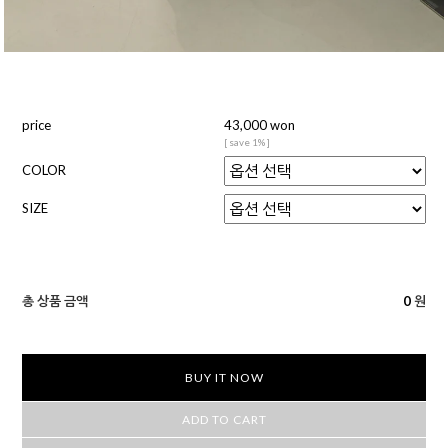
price
43,000 won
[ save 1% ]
COLOR
SIZE
총 상품 금액
0
원
BUY IT NOW
ADD TO CART