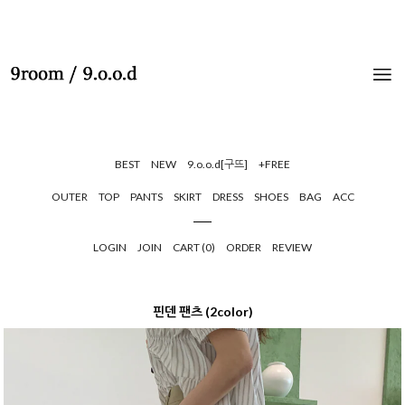
BEST
NEW
9.o.o.d[구뜨]
+FREE
OUTER
TOP
PANTS
SKIRT
DRESS
SHOES
BAG
ACC
LOGIN
JOIN
CART (
0
)
ORDER
REVIEW
핀덴 팬츠 (2color)