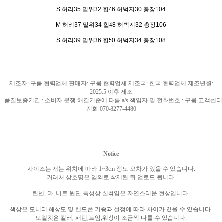
S 허리35 밑위32 힙46 허벅지30 총장104
M 허리37 밑위34 힙48 허벅지32 총장106
S 허리39 밑위36 힙50 허벅지34 총장108
제조자
:
구룸 협력업체 판매자
:
구룸 협력업체 제조국
: 한국
협력업체 제조년월
:
2025.5
이후 제조
품질보증기간
:
소비자 분쟁 해결기준에 따름
a/s
책임자 및 전화번호
:
구룸 고객센터
전화
070-8277-4480
Notice
사이즈는 재는 위치에 따라
1~3cm
정도 오차가 있을 수 있습니다
.
거래처 상호명은 임의로 삭제된 뒤 업로드 됩니다
.
린넨
,
마
,
니트 원단 특성상 실섞임은 자연스러운 현상입니다
.
색상은 모니터 해상도 및 핸드폰 기종과 설정에 따라 차이가 있을 수 있습니다
.
모델컷은 컬러
,
패턴
,
트임
,
워싱이 조금씩 다를 수 있습니다
.