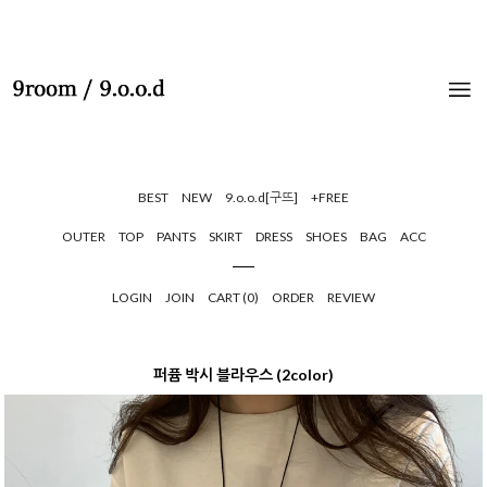
BEST
NEW
9.o.o.d[구뜨]
+FREE
OUTER
TOP
PANTS
SKIRT
DRESS
SHOES
BAG
ACC
LOGIN
JOIN
CART (
0
)
ORDER
REVIEW
퍼퓸 박시 블라우스 (2color)