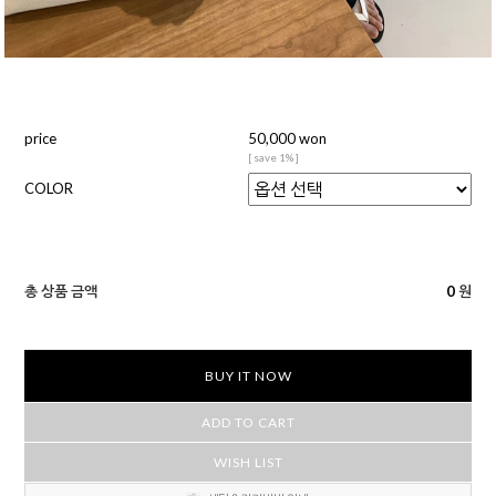
price
50,000 won
[ save 1% ]
COLOR
총 상품 금액
0
원
BUY IT NOW
ADD TO CART
WISH LIST