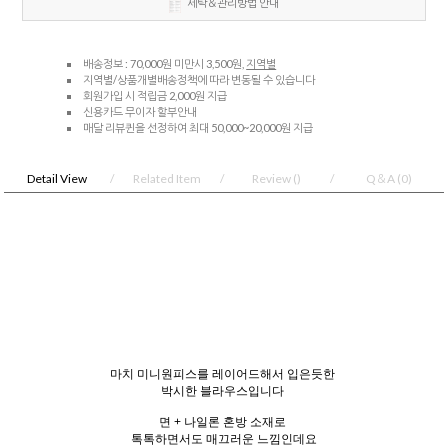
세탁＆관리방법 안내
배송정보 : 70,000원 미만시 3,500원,
지역별
지역별/상품개별배송정책에 따라 변동될 수 있습니다
회원가입 시 적립금 2,000원 지급
신용카드 무이자 할부안내
매달 리뷰퀸을 선정하여 최대 50,000~20,000원 지급
Detail View
Related Item
Review
()
Q＆A
(0)
마치 미니원피스를 레이어드해서 입은듯한
박시한 블라우스입니다
면 + 나일론 혼방 소재로
톡톡하면서도 매끄러운 느낌인데요