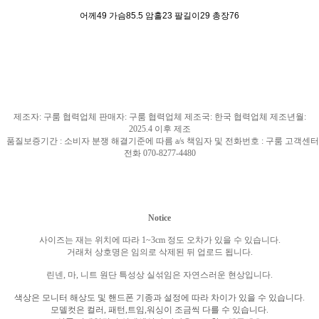
어께49 가슴85.5 암홀23 팔길이29 총장76
제조자
:
구룸 협력업체 판매자
:
구룸 협력업체 제조국
: 한국
협력업체 제조년월
:
2025.4
이후 제조
품질보증기간
:
소비자 분쟁 해결기준에 따름
a/s
책임자 및 전화번호
:
구룸 고객센터
전화
070-8277-4480
Notice
사이즈는 재는 위치에 따라
1~3cm
정도 오차가 있을 수 있습니다
.
거래처 상호명은 임의로 삭제된 뒤 업로드 됩니다
.
린넨
,
마
,
니트 원단 특성상 실섞임은 자연스러운 현상입니다
.
색상은 모니터 해상도 및 핸드폰 기종과 설정에 따라 차이가 있을 수 있습니다
.
모델컷은 컬러
,
패턴
,
트임
,
워싱이 조금씩 다를 수 있습니다
.