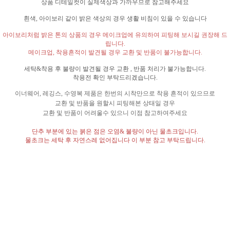
상품 디테일컷이 실제색상과 가까우므로 참고해주세요
흰색
,
아이보리 같이 밝은 색상의 경우 생활 비침이 있을 수 있습니다
아이보리처럼 밝은 톤의 상품의 경우 메이크업에 유의하여 피팅해 보시길 권장해 드
립니다
.
메이크업
,
착용흔적이 발견될 경우 교환 및 반품이 불가능합니다
.
세탁
&
착용 후 불량이 발견될 경우 교환
,
반품 처리가 불가능합니다
.
착용전 확인 부탁드리겠습니다
.
이너웨어
,
레깅스
,
수영복 제품은 한번의 시착만으로 착용 흔적이 있으므로
교환 및 반품을 원할시 피팅해본 상태일 경우
교환 및 반품이 어려울수 있으니 이점 참고하여주세요
단추 부분에 있는 붉은 점은 오염
&
불량이 아닌 물초크입니다
.
물초크는 세탁 후 자연스레 없어집니다 이 부분 참고 부탁드립니다
.