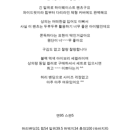
긴 밑위로 하이웨이스트 팬츠구요
와이드핏이라 힙부터 다리라인 체형 커버에도 완벽해요
상의는 어떠한걸 입어도 이뻐서
사실 이 팬츠는 두루두루 활용하기 너무 좋은 아이템인데요
쫀득하다는 표현이 딱인거같아요
원단이 너~~~무 좋아요
구김도 없고 찰랑 찰랑합니다
블랙 먹색 아이보리 세컬러이며
상의랑 동일 컬러로 구매하셔서 세트로 입으시면
최고 ~~~ 이쁘다는거 ^^
허리 밴딩으로 사이즈 걱정없고
아주 아주 여유있어요 ^^
면95 스판5
허리밴딩31 힙54 밑위39.5 허벅지34 총장100 (속바지X)