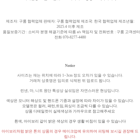
제조자
:
구룸 협력업체 판매자
:
구룸 협력업체 제조국
: 한국
협력업체 제조년월
:
2025.4
이후 제조
품질보증기간
:
소비자 분쟁 해결기준에 따름
a/s
책임자 및 전화번호
:
구룸 고객센터
전화
070-8277-4480
Notice
사이즈는 재는 위치에 따라
1~3cm
정도 오차가 있을 수 있습니다
.
거래처 상호명은 임의로 삭제된 뒤 업로드 됩니다
.
린넨
,
마
,
니트 원단 특성상 실섞임은 자연스러운 현상입니다
.
색상은 모니터 해상도 및 핸드폰 기종과 설정에 따라 차이가 있을 수 있습니다
.
모델컷은 컬러
,
패턴
,
트임
,
워싱이 조금씩 다를 수 있습니다
.
상품 디테일컷이 실제색상과 가까우므로 참고해주세요
흰색
,
아이보리 같이 밝은 색상의 경우 생활 비침이 있을 수 있습니다
아이보리처럼 밝은 톤의 상품의 경우 메이크업에 유의하여 피팅해 보시길 권장해 드
립니다
.