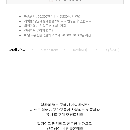
배송정보 : 70,000원 미만시 3,500원,
지역별
지역별/상품개별배송정책에 따라 변동될 수 있습니다
회원가입 시 적립금 2,000원 지급
신용카드 무이자 할부안내
매달 리뷰퀸을 선정하여 최대 50,000~20,000원 지급
Detail View
Related Item
Review
()
Q＆A
(0)
상하의 별도 구매가 가능하지만
세트로 입어야 꾸안꾸룩이 완성되는 제품이라
꼭 세트 구매 추천드려요
찰랑이고 쾌적하고 쫀쫀한 원단으로
신축성이 너무 좋은데요