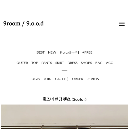
BEST
NEW
9.o.o.d[구뜨]
+FREE
OUTER
TOP
PANTS
SKIRT
DRESS
SHOES
BAG
ACC
LOGIN
JOIN
CART (
0
)
ORDER
REVIEW
힐즈너 밴딩 팬츠 (3color)