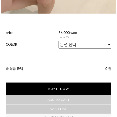
price
36,000 won
[ save 1% ]
COLOR
총 상품 금액
0
원
BUY IT NOW
ADD TO CART
WISH LIST