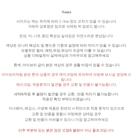
Notice
사이즈는 재는 위치에 따라
1~3cm
정도 오차가 있을 수 있습니다
.
거래처 상호명은 임의로 삭제된 뒤 업로드 됩니다
.
린넨
,
마
,
니트 원단 특성상 실섞임은 자연스러운 현상입니다
.
색상은 모니터 해상도 및 핸드폰 기종과 설정에 따라 차이가 있을 수 있습니다
.
모델컷은 컬러
,
패턴
,
트임
,
워싱이 조금씩 다를 수 있습니다
.
상품 디테일컷이 실제색상과 가까우므로 참고해주세요
흰색
,
아이보리 같이 밝은 색상의 경우 생활 비침이 있을 수 있습니다
아이보리처럼 밝은 톤의 상품의 경우 메이크업에 유의하여 피팅해 보시길 권장해 드
립니다
.
메이크업
,
착용흔적이 발견될 경우 교환 및 반품이 불가능합니다
.
세탁
&
착용 후 불량이 발견될 경우 교환
,
반품 처리가 불가능합니다
.
착용전 확인 부탁드리겠습니다
.
이너웨어
,
레깅스
,
수영복 제품은 한번의 시착만으로 착용 흔적이 있으므로
교환 및 반품을 원할시 피팅해본 상태일 경우
교환 및 반품이 어려울수 있으니 이점 참고하여주세요
단추 부분에 있는 붉은 점은 오염
&
불량이 아닌 물초크입니다
.