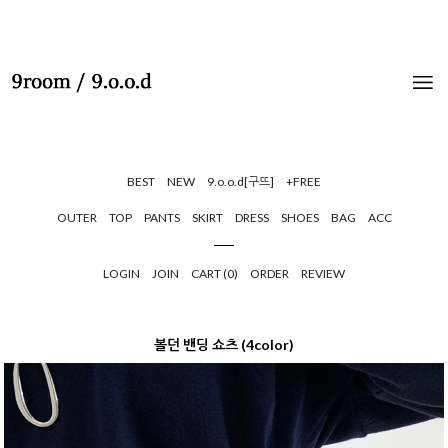
BEST
NEW
9.o.o.d[구뜨]
+FREE
OUTER
TOP
PANTS
SKIRT
DRESS
SHOES
BAG
ACC
LOGIN
JOIN
CART (
0
)
ORDER
REVIEW
볼던 밴딩 쇼츠 (4color)