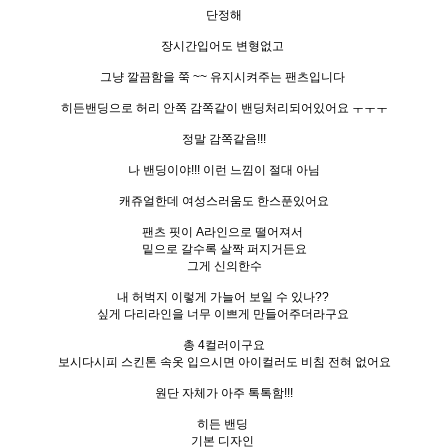
단정해
장시간입어도 변형없고
그냥 깔끔함을 쭉 ~~ 유지시켜주는 팬츠입니다
히든밴딩으로 허리 안쪽 감쪽같이 밴딩처리되어있어요 ㅜㅜㅜ
정말 감쪽같음!!!
나 밴딩이야!!! 이런 느낌이 절대 아님
캐쥬얼한데 여성스러움도 한스푼있어요
팬츠 핏이 A라인으로 떨어져서
밑으로 갈수록 살짝 퍼지거든요
그게 신의한수
내 허벅지 이렇게 가늘어 보일 수 있나??
싶게 다리라인을 너무 이쁘게 만들어주더라구요
총 4컬러이구요
보시다시피 스킨톤 속옷 입으시면 아이컬러도 비침 전혀 없어요
원단 자체가 아주 톡톡함!!!
히든 밴딩
기본 디자인