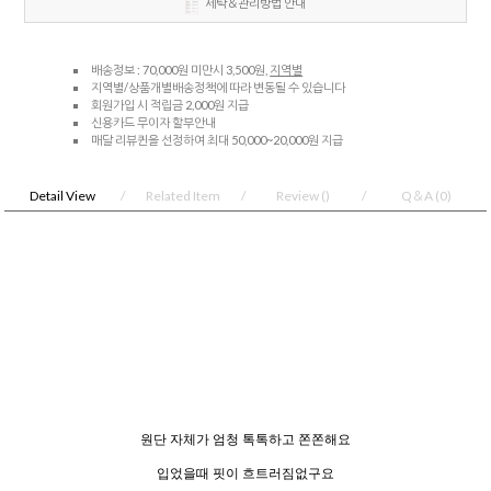
세탁＆관리방법 안내
배송정보 : 70,000원 미만시 3,500원,
지역별
지역별/상품개별배송정책에 따라 변동될 수 있습니다
회원가입 시 적립금 2,000원 지급
신용카드 무이자 할부안내
매달 리뷰퀸을 선정하여 최대 50,000~20,000원 지급
Detail View
Related Item
Review
()
Q＆A
(0)
원단 자체가 엄청 톡톡하고 쫀쫀해요
입었을때 핏이 흐트러짐없구요