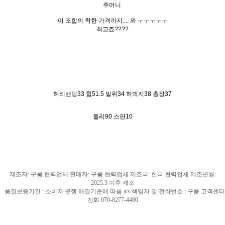
주머니
이 조합의 착한 가격까지.... 와 ㅜㅜㅜㅜㅜ
최고죠????
허리밴딩33 힙51.5 밑위34 허벅지38 총장37
폴리90 스판10
제조자
:
구룸 협력업체 판매자
:
구룸 협력업체 제조국
: 한국
협력업체 제조년월
:
2025.3
이후 제조
품질보증기간
:
소비자 분쟁 해결기준에 따름
a/s
책임자 및 전화번호
:
구룸 고객센터
전화
070-8277-4480