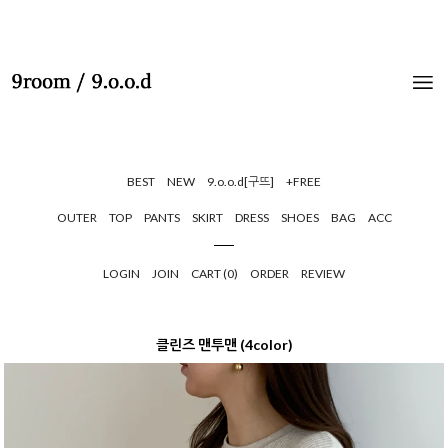
BEST
NEW
9.o.o.d[구뜨]
+FREE
OUTER
TOP
PANTS
SKIRT
DRESS
SHOES
BAG
ACC
LOGIN
JOIN
CART (
0
)
ORDER
REVIEW
클린즈 맨투맨 (4color)