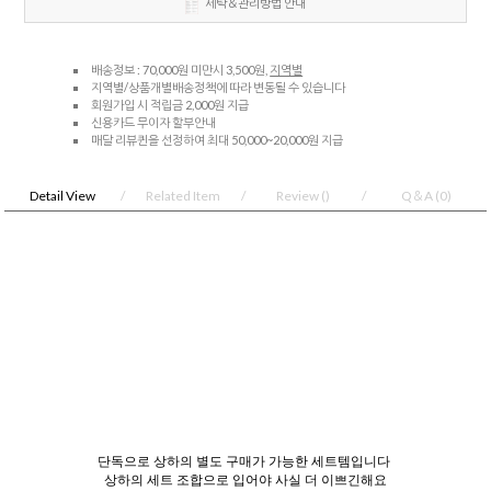
세탁＆관리방법 안내
배송정보 : 70,000원 미만시 3,500원,
지역별
지역별/상품개별배송정책에 따라 변동될 수 있습니다
회원가입 시 적립금 2,000원 지급
신용카드 무이자 할부안내
매달 리뷰퀸을 선정하여 최대 50,000~20,000원 지급
Detail View
Related Item
Review
()
Q＆A
(0)
단독으로 상하의 별도 구매가 가능한 세트템입니다
상하의 세트 조합으로 입어야 사실 더 이쁘긴해요