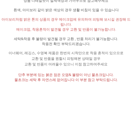
상품 디테일컷이 실제색상과 가까우므로 참고해주세요
흰색
,
아이보리 같이 밝은 색상의 경우 생활 비침이 있을 수 있습니다
아이보리처럼 밝은 톤의 상품의 경우 메이크업에 유의하여 피팅해 보시길 권장해 드
립니다
.
메이크업
,
착용흔적이 발견될 경우 교환 및 반품이 불가능합니다
.
세탁
&
착용 후 불량이 발견될 경우 교환
,
반품 처리가 불가능합니다
.
착용전 확인 부탁드리겠습니다
.
이너웨어
,
레깅스
,
수영복 제품은 한번의 시착만으로 착용 흔적이 있으므로
교환 및 반품을 원할시 피팅해본 상태일 경우
교환 및 반품이 어려울수 있으니 이점 참고하여주세요
단추 부분에 있는 붉은 점은 오염
&
불량이 아닌 물초크입니다
.
물초크는 세탁 후 자연스레 없어집니다 이 부분 참고 부탁드립니다
.