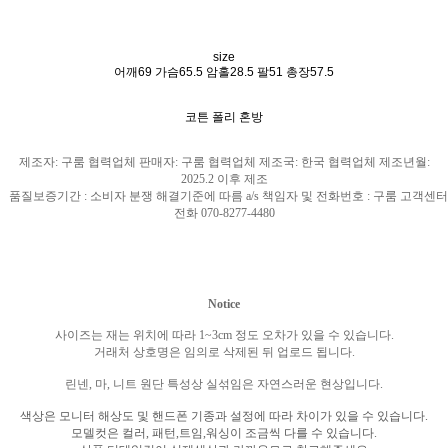
size
어깨69 가슴65.5 암홀28.5 팔51 총장57.5
코튼 폴리 혼방
제조자
:
구룸 협력업체 판매자
:
구룸 협력업체 제조국
: 한국
협력업체 제조년월
:
2025.2
이후 제조
품질보증기간
:
소비자 분쟁 해결기준에 따름
a/s
책임자 및 전화번호
:
구룸 고객센터
전화
070-8277-4480
Notice
사이즈는 재는 위치에 따라
1~3cm
정도 오차가 있을 수 있습니다
.
거래처 상호명은 임의로 삭제된 뒤 업로드 됩니다
.
린넨
,
마
,
니트 원단 특성상 실섞임은 자연스러운 현상입니다
.
색상은 모니터 해상도 및 핸드폰 기종과 설정에 따라 차이가 있을 수 있습니다
.
모델컷은 컬러
,
패턴
,
트임
,
워싱이 조금씩 다를 수 있습니다
.