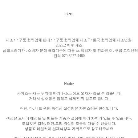
size
제조자
:
구룸 협력업체 판매자
:
구룸 협력업체 제조국
: 한국
협력업체 제조년월
:
2025.2
이후 제조
품질보증기간
:
소비자 분쟁 해결기준에 따름
a/s
책임자 및 전화번호
:
구룸 고객센터
전화
070-8277-4480
Notice
사이즈는 재는 위치에 따라
1~3cm
정도 오차가 있을 수 있습니다
.
거래처 상호명은 임의로 삭제된 뒤 업로드 됩니다
.
린넨
,
마
,
니트 원단 특성상 실섞임은 자연스러운 현상입니다
.
색상은 모니터 해상도 및 핸드폰 기종과 설정에 따라 차이가 있을 수 있습니다
.
모델컷은 컬러
,
패턴
,
트임
,
워싱이 조금씩 다를 수 있습니다
.
상품 디테일컷이 실제색상과 가까우므로 참고해주세요