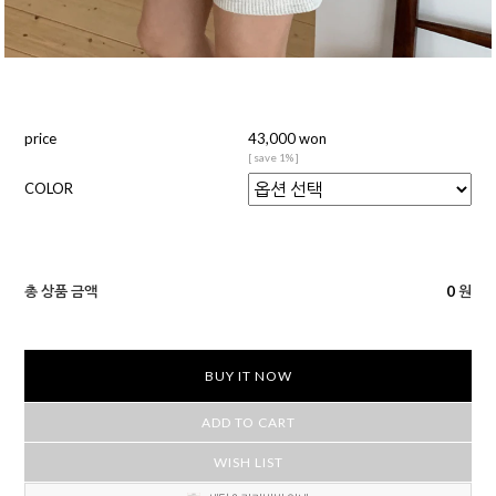
price
43,000 won
[ save 1% ]
COLOR
총 상품 금액
0
원
BUY IT NOW
ADD TO CART
WISH LIST