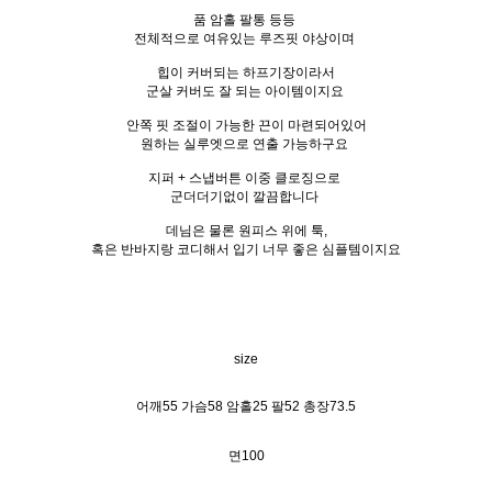
품 암홀 팔통 등등
전체적으로 여유있는 루즈핏 야상이며
힙이 커버되는 하프기장이라서
군살 커버도 잘 되는 아이템이지요
안쪽 핏 조절이 가능한 끈이 마련되어있어
원하는 실루엣으로 연출 가능하구요
지퍼 + 스냅버튼 이중 클로징으로
군더더기없이 깔끔합니다
데님은 물론 원피스 위에 툭,
혹은 반바지랑 코디해서 입기 너무 좋은 심플템이지요
size
어깨55 가슴58 암홀25 팔52 총장73.5
면100