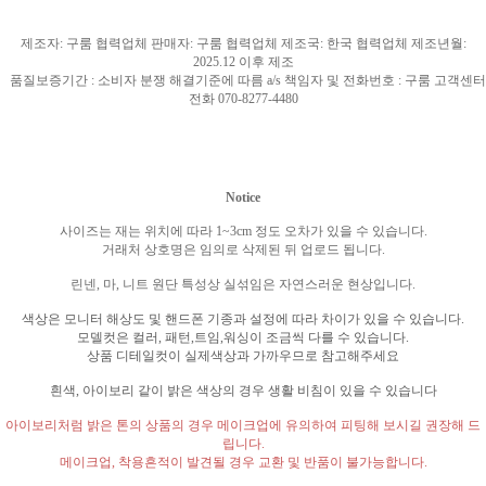
제조자
:
구룸 협력업체 판매자
:
구룸 협력업체 제조국
: 한국
협력업체 제조년월
:
2025.12
이후 제조
품질보증기간
:
소비자 분쟁 해결기준에 따름
a/s
책임자 및 전화번호
:
구룸 고객센터
전화
070-8277-4480
Notice
사이즈는 재는 위치에 따라
1~3cm
정도 오차가 있을 수 있습니다
.
거래처 상호명은 임의로 삭제된 뒤 업로드 됩니다
.
린넨
,
마
,
니트 원단 특성상 실섞임은 자연스러운 현상입니다
.
색상은 모니터 해상도 및 핸드폰 기종과 설정에 따라 차이가 있을 수 있습니다
.
모델컷은 컬러
,
패턴
,
트임
,
워싱이 조금씩 다를 수 있습니다
.
상품 디테일컷이 실제색상과 가까우므로 참고해주세요
흰색
,
아이보리 같이 밝은 색상의 경우 생활 비침이 있을 수 있습니다
아이보리처럼 밝은 톤의 상품의 경우 메이크업에 유의하여 피팅해 보시길 권장해 드
립니다
.
메이크업
,
착용흔적이 발견될 경우 교환 및 반품이 불가능합니다
.