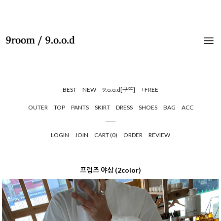
BEST
NEW
9.o.o.d[구뜨]
+FREE
OUTER
TOP
PANTS
SKIRT
DRESS
SHOES
BAG
ACC
LOGIN
JOIN
CART (
0
)
ORDER
REVIEW
프럼즈 야상 (2color)