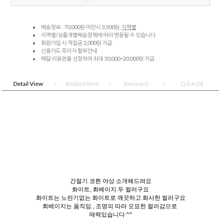
배송정보 : 70,000원 미만시 3,500원,
지역별
지역별/상품개별배송정책에 따라 변동될 수 있습니다
회원가입 시 적립금 2,000원 지급
신용카드 무이자 할부안내
매달 리뷰퀸을 선정하여 최대 50,000~20,000원 지급
Detail View
Related Item
Review
()
Q＆A
(0)
간절기 코튼 야상 소개해드려요
화이트, 회베이지 두 컬러구요
화이트는 노란기없는 화이트로 깨끗하고 화사한 컬러구요
회베이지는 움직임 , 조명의 따라 오묘한 컬러감으로
매력있습니다 ^^