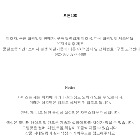
코튼100
제조자
:
구룸 협력업체 판매자
:
구룸 협력업체 제조국
: 한국
협력업체 제조년월
:
2025.4
이후 제조
품질보증기간
:
소비자 분쟁 해결기준에 따름
a/s
책임자 및 전화번호
:
구룸 고객센터
전화
070-8277-4480
Notice
사이즈는 재는 위치에 따라
1~3cm
정도 오차가 있을 수 있습니다
.
거래처 상호명은 임의로 삭제된 뒤 업로드 됩니다
.
린넨
,
마
,
니트 원단 특성상 실섞임은 자연스러운 현상입니다
.
색상은 모니터 해상도 및 핸드폰 기종과 설정에 따라 차이가 있을 수 있습니다
.
모델컷은 컬러
,
패턴
,
트임
,
워싱이 조금씩 다를 수 있습니다
.
상품 디테일컷이 실제색상과 가까우므로 참고해주세요