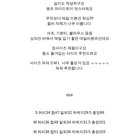
길이도 적당하구요
팬츠 와이드핏이 멋스러워요
무엇보다 제일 이쁜건 워싱!!!!
컬러 자체가 너무 이쁩니다
셔츠, 기본티, 블라우스 등등
상의만 바꿔서 매일 입기 좋은 데일리팬츠인데요
정사이즈 제품이구요
평소 즐겨입는 사이즈 추천드려요
사이즈 무려 S M L 너무 좋은거 있죠 ㅜㅜㅜㅜㅜ
꼭꼭 추천합니다
size
S 허리34 힙47 밑위32 허벅지29.5 총장99
M 허리36 힙49 밑위34 허벅지31.5 총장101
M 허리38 힙51 밑위36 허벅지33.5 총장103