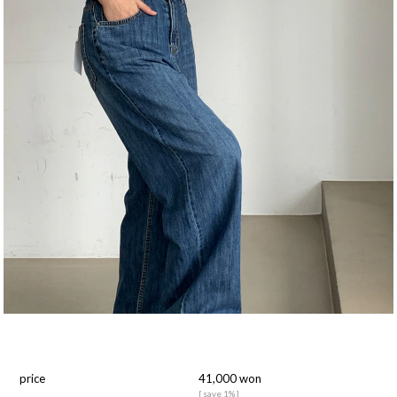
price
41,000 won
[ save 1% ]