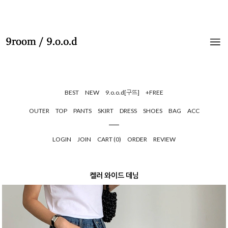
BEST
NEW
9.o.o.d[구뜨]
+FREE
OUTER
TOP
PANTS
SKIRT
DRESS
SHOES
BAG
ACC
LOGIN
JOIN
CART (
0
)
ORDER
REVIEW
켈러 와이드 데님