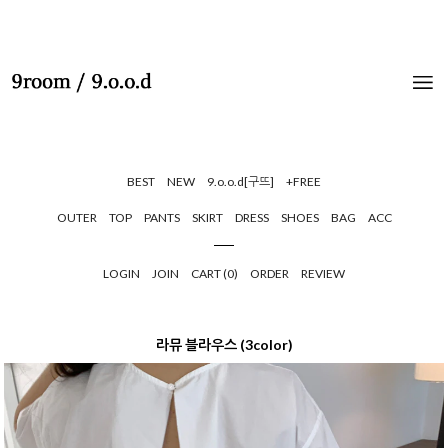
BEST
NEW
9.o.o.d[구뜨]
+FREE
OUTER
TOP
PANTS
SKIRT
DRESS
SHOES
BAG
ACC
LOGIN
JOIN
CART (
0
)
ORDER
REVIEW
라뮤 블라우스 (3color)