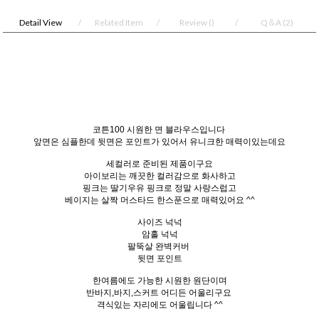
Detail View
Related Item
Review
()
Q＆A
(2)
코튼100 시원한 면 블라우스입니다
앞면은 심플한데 뒷면은 포인트가 있어서 유니크한 매력이있는데요
세컬러로 준비된 제품이구요
아이보리는 깨끗한 컬러감으로 화사하고
핑크는 딸기우유 핑크로 정말 사랑스럽고
베이지는 살짝 머스타드 한스푼으로 매력있어요 ^^
사이즈 넉넉
암홀 넉넉
팔뚝살 완벽커버
뒷면 포인트
한여름에도 가능한 시원한 원단이며
반바지,바지,스커트 어디든 어울리구요
격식있는 자리에도 어울립니다 ^^