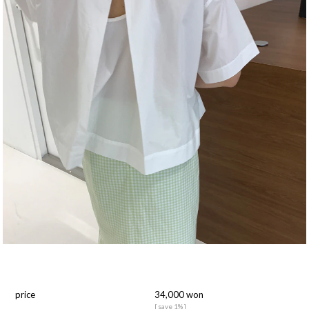
price
34,000 won
[ save 1% ]