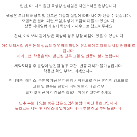
린넨
,
마
,
니트 원단 특성상 실섞임은 자연스러운 현상입니다
.
색상은 모니터 해상도 및 핸드폰 기종과 설정에 따라 차이가 있을 수 있습니다
.
모델컷은 컬러
,
패턴
,
트임
,
워싱이 조금씩 다를 수 있습니다
.
상품 디테일컷이 실제색상과 가까우므로 참고해주세요
흰색
,
아이보리 같이 밝은 색상의 경우 생활 비침이 있을 수 있습니다
아이보리처럼 밝은 톤의 상품의 경우 메이크업에 유의하여 피팅해 보시길 권장해 드
립니다
.
메이크업
,
착용흔적이 발견될 경우 교환 및 반품이 불가능합니다
.
세탁
&
착용 후 불량이 발견될 경우 교환
,
반품 처리가 불가능합니다
.
착용전 확인 부탁드리겠습니다
.
이너웨어
,
레깅스
,
수영복 제품은 한번의 시착만으로 착용 흔적이 있으므로
교환 및 반품을 원할시 피팅해본 상태일 경우
교환 및 반품이 어려울수 있으니 이점 참고하여주세요
단추 부분에 있는 붉은 점은 오염
&
불량이 아닌 물초크입니다
.
물초크는 세탁 후 자연스레 없어집니다 이 부분 참고 부탁드립니다
.