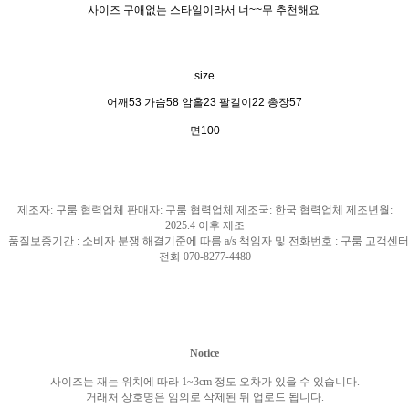
사이즈 구애없는 스타일이라서 너~~무 추천해요
size
어깨53 가슴58 암홀23 팔길이22 총장57
면100
제조자
:
구룸 협력업체 판매자
:
구룸 협력업체 제조국
: 한국
협력업체 제조년월
:
2025.4
이후 제조
품질보증기간
:
소비자 분쟁 해결기준에 따름
a/s
책임자 및 전화번호
:
구룸 고객센터
전화
070-8277-4480
Notice
사이즈는 재는 위치에 따라
1~3cm
정도 오차가 있을 수 있습니다
.
거래처 상호명은 임의로 삭제된 뒤 업로드 됩니다
.