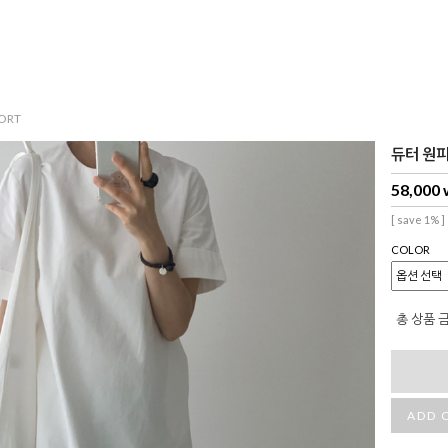
ORT
듀터 원피스
58,000
[ save 1% ]
COLOR
총 상품 
ADD 