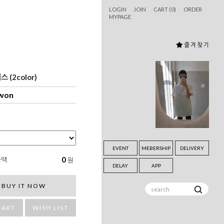
LOGIN
JOIN
CART (
0
)
ORDER
MYPAGE
즐 겨 찾 기
 (2color)
 won
EVENT
MEBERSHIP
DELIVERY
0
금액
원
DELAY
APP
BUY IT NOW
CART
WISH LIST