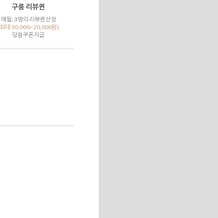
구룸 리뷰퀸
매월, 3명의 리뷰퀸선정
(최대 50,000~20,000원)
당첨쿠폰지급