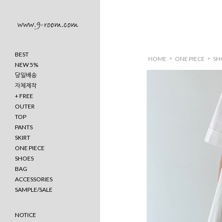
BEST
>
>
HOME
ONE PIECE
SH
NEW 5%
당일배송
자체제작
+ FREE
OUTER
TOP
PANTS
SKIRT
ONE PIECE
SHOES
BAG
ACCESSORIES
SAMPLE/SALE
NOTICE