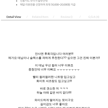
신용카드 무이자 할부안내
매달 리뷰퀸을 선정하여 최대 50,000~20,000원 지급
Detail View
Related Item
Review
()
Q＆A
(4)
안사면 후회각입니다 여러분!!!
제가요 데님이나 슬랙스를 격하게 추천한다?? 싶으면 그건 진짜 이쁜거!!
이 데님 우선 컬러 너무 이쁘죠
중청인데 너무 이뻐요 ㅜㅜㅜㅜㅜㅜㅜㅜ
빨리 컬러컬러한 니트랑 입고싶고
화이트 셔츠랑도 입고싶고!!!
바로 갠소한 저 ㅋㅋㅋ
하늘 아래 같은 바지 없다!!!!
와이드하게 떨어지는 핏이구요
길이감도 너무 좋아요