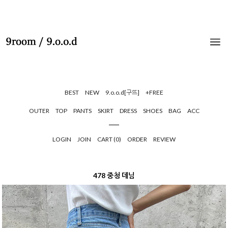
BEST
NEW
9.o.o.d[구뜨]
+FREE
OUTER
TOP
PANTS
SKIRT
DRESS
SHOES
BAG
ACC
LOGIN
JOIN
CART (
0
)
ORDER
REVIEW
478 중청 데님