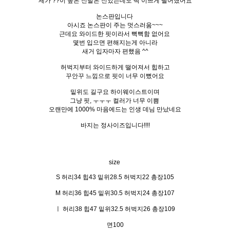
제가 ??이 높은 신발은 신었는데도 딱 이쁘게 떨어졌어요
논스판입니다
아시죠 논스판이 주는 멋스러움~~~
근데요 와이드한 핏이라서 뻑뻑함 없어요
몇번 입으면 편해지는게 아니라
새거 입자마자 편했음 ^^
허벅지부터 와이드하게 떨어져서 힙하고
꾸안꾸 느낌으로 핏이 너무 이뻤어요
밑위도 길구요 하이웨이스트이며
그냥 핏, ㅜㅜㅜ 컬러가 너무 이쁨
오랜만에 1000% 마음에드는 인생 데님 만났네요
바지는 정사이즈입니다!!!!
size
S 허리34 힙43 밑위28.5 허벅지22 총장105
M 허리36 힙45 밑위30.5 허벅지24 총장107
ㅣ 허리38 힙47 밑위32.5 허벅지26 총장109
면100