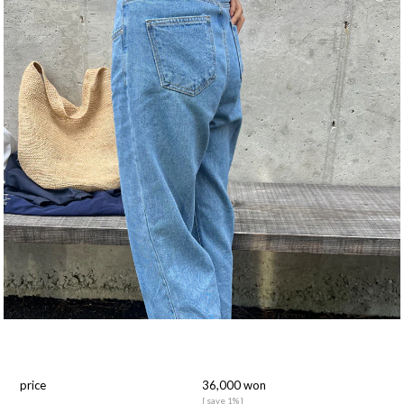
price
36,000 won
[ save 1% ]