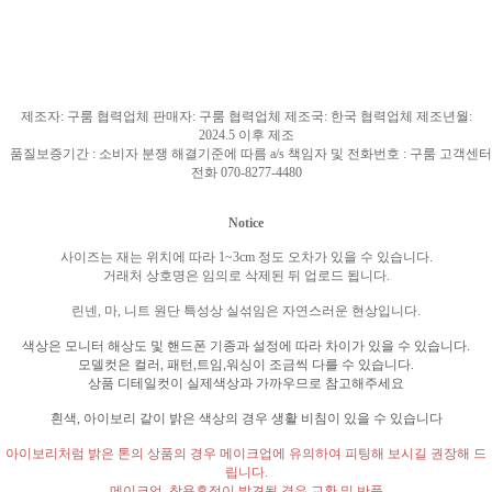
제조자
:
구룸 협력업체 판매자
:
구룸 협력업체 제조국
: 한국
협력업체 제조년월
:
2024.5
이후 제조
품질보증기간
:
소비자 분쟁 해결기준에 따름
a/s
책임자 및 전화번호
:
구룸 고객센터
전화
070-8277-4480
Notice
사이즈는 재는 위치에 따라
1~3cm
정도 오차가 있을 수 있습니다
.
거래처 상호명은 임의로 삭제된 뒤 업로드 됩니다
.
린넨
,
마
,
니트 원단 특성상 실섞임은 자연스러운 현상입니다
.
색상은 모니터 해상도 및 핸드폰 기종과 설정에 따라 차이가 있을 수 있습니다
.
모델컷은 컬러
,
패턴
,
트임
,
워싱이 조금씩 다를 수 있습니다
.
상품 디테일컷이 실제색상과 가까우므로 참고해주세요
흰색
,
아이보리 같이 밝은 색상의 경우 생활 비침이 있을 수 있습니다
아이보리처럼 밝은 톤의 상품의 경우 메이크업에 유의하여 피팅해 보시길 권장해 드
립니다
.
메이크업
,
착용흔적이 발견될 경우 교환 및 반품