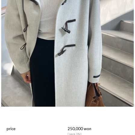
price
250,000 won
[ save 1% ]