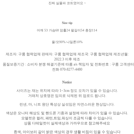
진짜 실물파 코트였어요 ~
Size tip
어깨 53 가슴68 암홀24 팔길이54 총장114
울/모90% 나일론10%
제조자
:
구룸 협력업체 판매자
:
구룸 협력업체 제조국
:
구룸 협력업체 제조년월
:
2022.3
이후 제조
품질보증기간
:
소비자 분쟁 해결기준에 따름
a/s
책임자 및 전화번호
:
구룸 고객센터
전화
070-8277-4480
Notice
사이즈는 재는 위치에 따라
1~3cm
정도 오차가 있을 수 있습니다
.
거래처 상호명은 임의로 삭제된 뒤 업로드 됩니다
.
린넨
,
마
,
니트 원단 특성상 실섞임은 자연스러운 현상입니다
.
색상은 모니터 해상도 및 핸드폰 기종과 설정에 따라 차이가 있을 수 있습니다
.
모델컷은 컬러
,
패턴
,
트임
,
워싱이 조금씩 다를 수 있습니다
.
상품 디테일컷이 실제색상과 가까우므로 참고해주세요
흰색
,
아이보리 같이 밝은 색상의 경우 생활 비침이 있을 수 있습니다