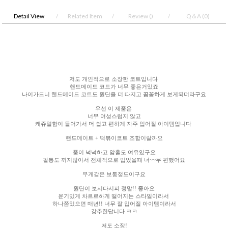
Detail View
Related Item
Review
()
Q＆A
(0)
저도 개인적으로 소장한 코트입니다
핸드메이드 코드가 너무 좋은거있죠
나이가드니 핸드메이드 코트도 원단을 더 따지고 꼼꼼하게 보게되더라구요
우선 이 제품은
너무 여성스럽지 않고
캐쥬얼함이 들어가서 더 쉽고 편하게 자주 입어질 아이템입니다
핸드메이트 + 떡볶이코트 조합이랄까요
품이 넉넉하고 암홀도 여유있구요
팔통도 끼지않아서 전체적으로 입었을때 너~~무 편했어요
무게감은 보통정도이구요
원단이 보시다시피 정말!! 좋아요
윤기있게 차르르하게 떨어지는 스타일이라서
하나쯤있으면 매년!! 너무 잘 입어질 아이템이라서
강추한답니다 ㅋㅋ
저도 소장!