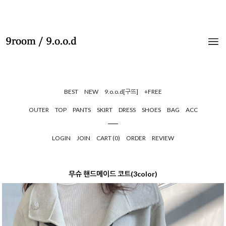
BEST
NEW
9.o.o.d[구뜨]
+FREE
OUTER
TOP
PANTS
SKIRT
DRESS
SHOES
BAG
ACC
LOGIN
JOIN
CART (
0
)
ORDER
REVIEW
무슈 핸드메이드 코트(3color)