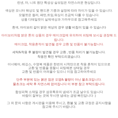
린넨
,
마
,
니트 원단 특성상 실섞임은 자연스러운 현상입니다
.
색상은 모니터 해상도 및 핸드폰 기종과 설정에 따라 차이가 있을 수 있습니다
.
모델컷은 컬러
,
패턴
,
트임
,
워싱이 조금씩 다를 수 있습니다
.
상품 디테일컷이 실제색상과 가까우므로 참고해주세요
흰색
,
아이보리 같이 밝은 색상의 경우 생활 비침이 있을 수 있습니다
아이보리처럼 밝은 톤의 상품의 경우 메이크업에 유의하여 피팅해 보시길 권장해 드
립니다
.
메이크업
,
착용흔적이 발견될 경우 교환 및 반품이 불가능합니다
.
세탁
&
착용 후 불량이 발견될 경우 교환
,
반품 처리가 불가능합니다
.
착용전 확인 부탁드리겠습니다
.
이너웨어
,
레깅스
,
수영복 제품은 한번의 시착만으로 착용 흔적이 있으므로
교환 및 반품을 원할시 피팅해본 상태일 경우
교환 및 반품이 어려울수 있으니 이점 참고하여주세요
단추 부분에 있는 붉은 점은 오염
&
불량이 아닌 물초크입니다
.
물초크는 세탁 후 자연스레 없어집니다 이 부분 참고 부탁드립니다
.
합성피혁 소재일 경우 섬유특유의 냄새가 조금 날수도 있습니다
바람이 잘부는 곳에 두시면 냄새는 금방 빠진답니다
:)
그 외 문의 사항은 게시판을 이용해 주시고
,
환불 및 교환 규정은 공지사항을
참고해 주시기 바랍니다
.