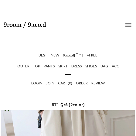
BEST
NEW
9.o.o.d[구뜨]
+FREE
OUTER
TOP
PANTS
SKIRT
DRESS
SHOES
BAG
ACC
LOGIN
JOIN
CART (
0
)
ORDER
REVIEW
871 슈즈 (2color)