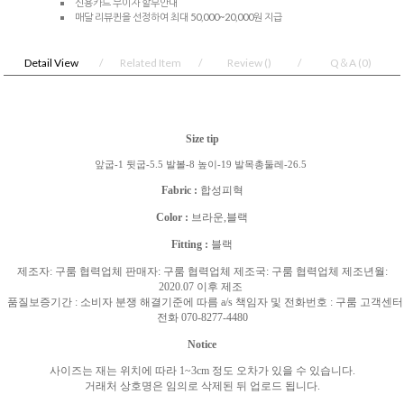
신용카드 무이자 할부안내
매달 리뷰퀸을 선정하여 최대 50,000~20,000원 지급
Detail View
Related Item
Review
()
Q＆A
(0)
Size tip
앞굽-1 뒷굽-5.5 발볼-8 높이-19 발목총둘레-26.5
Fabric :
합성피혁
Color :
브라운,블랙
Fitting :
블랙
제조자
:
구룸 협력업체 판매자
:
구룸 협력업체 제조국
:
구룸 협력업체 제조년월
:
2020.07
이후 제조
품질보증기간
:
소비자 분쟁 해결기준에 따름
a/s
책임자 및 전화번호
:
구룸 고객센터
전화
070-8277-4480
Notice
사이즈는 재는 위치에 따라
1~3cm
정도 오차가 있을 수 있습니다
.
거래처 상호명은 임의로 삭제된 뒤 업로드 됩니다
.