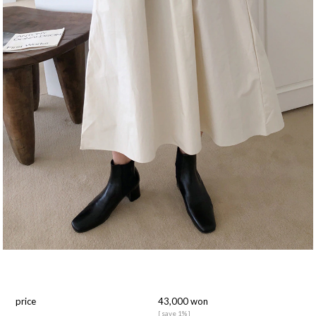
price
43,000 won
[ save 1% ]