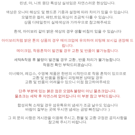
린넨
,
마
,
니트 원단 특성상 실섞임은 자연스러운 현상입니다
.
색상은 모니터 해상도 및 핸드폰 기종과 설정에 따라 차이가 있을 수 있습니다
.
모델컷은 컬러
,
패턴
,
트임
,
워싱이 조금씩 다를 수 있습니다
.
상품 디테일컷이 실제색상과 가까우므로 참고해주세요
흰색
,
아이보리 같이 밝은 색상의 경우 생활 비침이 있을 수 있습니다
아이보리처럼 밝은 톤의 상품의 경우 메이크업에 유의하여 피팅해 보시길 권장해 드
립니다
.
메이크업
,
착용흔적이 발견될 경우 교환 및 반품이 불가능합니다
.
세탁
&
착용 후 불량이 발견될 경우 교환
,
반품 처리가 불가능합니다
.
착용전 확인 부탁드리겠습니다
.
이너웨어
,
레깅스
,
수영복 제품은 한번의 시착만으로 착용 흔적이 있으므로
교환 및 반품을 원할시 피팅해본 상태일 경우
교환 및 반품이 어려울수 있으니 이점 참고하여주세요
단추 부분에 있는 붉은 점은 오염
&
불량이 아닌 물초크입니다
.
물초크는 세탁 후 자연스레 없어집니다 이 부분 참고 부탁드립니다
.
합성피혁 소재일 경우 섬유특유의 냄새가 조금 날수도 있습니다
바람이 잘부는 곳에 두시면 냄새는 금방 빠진답니다
:)
그 외 문의 사항은 게시판을 이용해 주시고
,
환불 및 교환 규정은 공지사항을
참고해 주시기 바랍니다
.