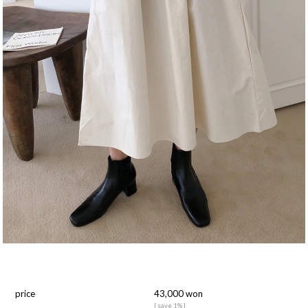
price
43,000 won
[ save 1% ]