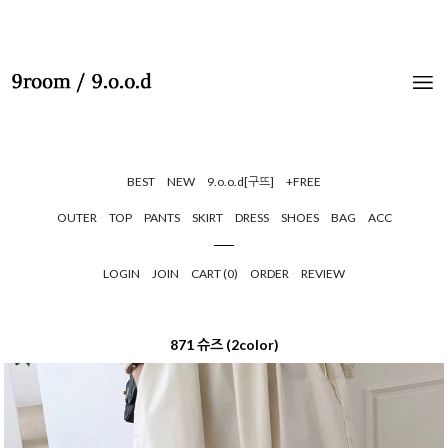
BEST
NEW
9.o.o.d[구뜨]
+FREE
OUTER
TOP
PANTS
SKIRT
DRESS
SHOES
BAG
ACC
LOGIN
JOIN
CART (
0
)
ORDER
REVIEW
871 슈즈 (2color)