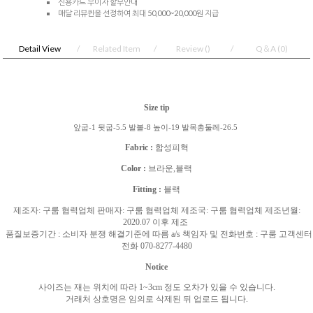
신용카드 무이자 할부안내
매달 리뷰퀸을 선정하여 최대 50,000~20,000원 지급
Detail View
Related Item
Review
()
Q＆A
(0)
Size tip
앞굽-1 뒷굽-5.5 발볼-8 높이-19 발목총둘레-26.5
Fabric :
합성피혁
Color :
브라운,블랙
Fitting :
블랙
제조자
:
구룸 협력업체 판매자
:
구룸 협력업체 제조국
:
구룸 협력업체 제조년월
:
2020.07
이후 제조
품질보증기간
:
소비자 분쟁 해결기준에 따름
a/s
책임자 및 전화번호
:
구룸 고객센터
전화
070-8277-4480
Notice
사이즈는 재는 위치에 따라
1~3cm
정도 오차가 있을 수 있습니다
.
거래처 상호명은 임의로 삭제된 뒤 업로드 됩니다
.