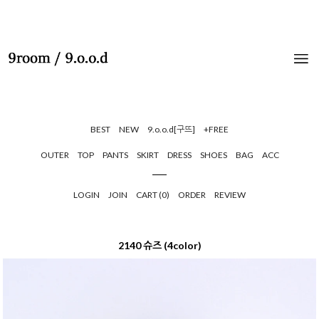
BEST
NEW
9.o.o.d[구뜨]
+FREE
OUTER
TOP
PANTS
SKIRT
DRESS
SHOES
BAG
ACC
LOGIN
JOIN
CART (
0
)
ORDER
REVIEW
2140 슈즈 (4color)