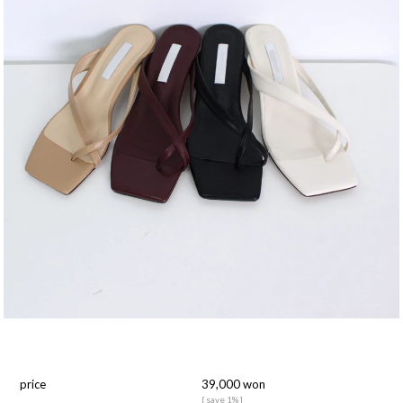
price
39,000 won
[ save 1% ]