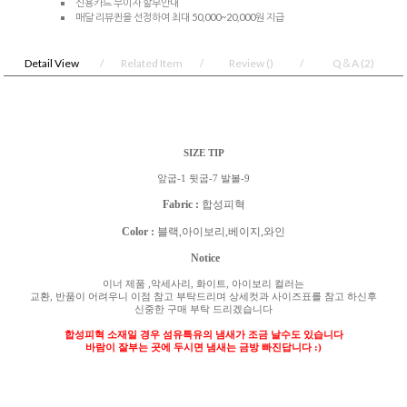
신용카드 무이자 할부안내
매달 리뷰퀸을 선정하여 최대 50,000~20,000원 지급
Detail View
Related Item
Review
()
Q＆A
(2)
SIZE TIP
앞굽-1 뒷굽-7 발볼-9
Fabric :
합성피혁
Color :
블랙,아이보리,베이지,와인
Notice
이너 제품
,
악세사리
,
화이트
,
아이보리 컬러는
교환
,
반품이 어려우니 이점 참고 부탁드리며 상세컷과 사이즈표를 참고 하신후
신중한 구매 부탁 드리겠습니다
합성피혁 소재일 경우 섬유특유의 냄새가 조금 날수도 있습니다
바람이 잘부는 곳에 두시면 냄새는 금방 빠진답니다
:)