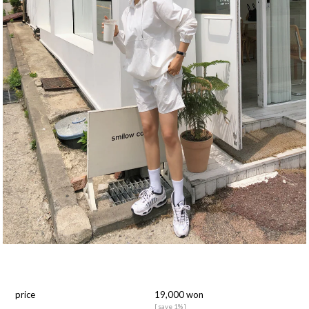
price
19,000
won
[ save 1% ]