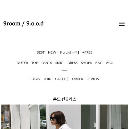
BEST
NEW
9.o.o.d[구뜨]
+FREE
OUTER
TOP
PANTS
SKIRT
DRESS
SHOES
BAG
ACC
LOGIN
JOIN
CART (
0
)
ORDER
REVIEW
몬드 썬글라스