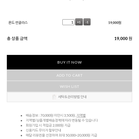
몬드 썬글라스
+1
-1
19,000
원
총 상품 금액
19,000
원
BUY IT NOW
ADD TO CART
WISH LIST
세탁＆관리방법 안내
배송정보 : 70,000원 미만시 3,500원,
지역별
지역별/상품개별배송정책에 따라 변동될 수 있습니다
회원가입 시 적립금 2,000원 지급
신용카드 무이자 할부안내
매달 리뷰퀸을 선정하여 최대 50,000~20,000원 지급