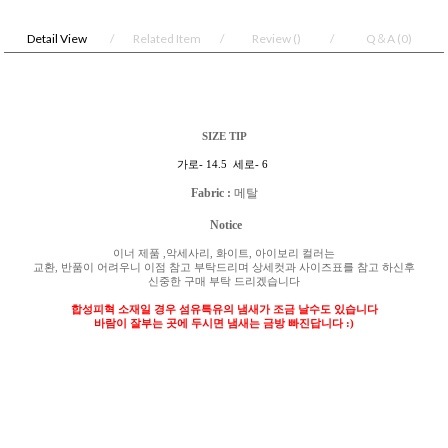
Detail View
Related Item
Review
()
Q＆A
(0)
SIZE TIP
가로
- 14.5
세로
- 6
Fabric :
메탈
Notice
이너 제품
,
악세사리
,
화이트
,
아이보리 컬러는
교환
,
반품이 어려우니 이점 참고 부탁드리며 상세컷과 사이즈표를 참고 하신후
신중한 구매 부탁 드리겠습니다
합성피혁 소재일 경우 섬유특유의 냄새가 조금 날수도 있습니다
바람이 잘부는 곳에 두시면 냄새는 금방 빠진답니다
:)