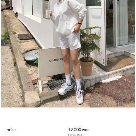
price
19,000
won
[ save 1% ]