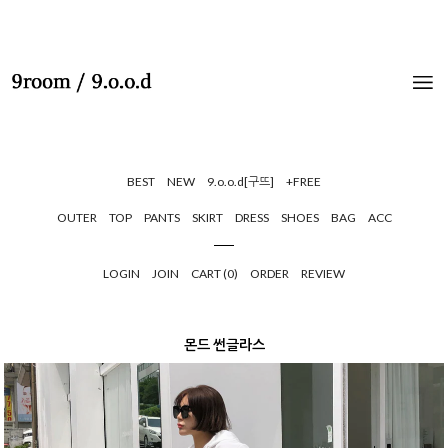
BEST
NEW
9.o.o.d[구뜨]
+FREE
OUTER
TOP
PANTS
SKIRT
DRESS
SHOES
BAG
ACC
LOGIN
JOIN
CART (
0
)
ORDER
REVIEW
몬드 썬글라스