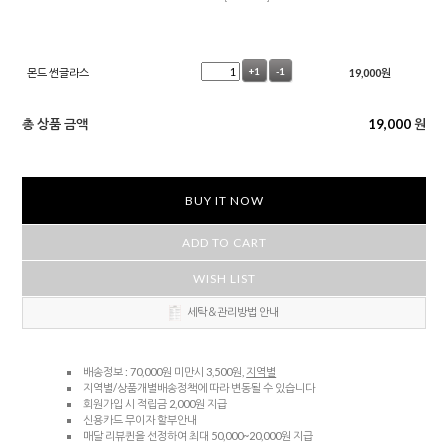
몬드 썬글라스
+1
-1
19,000
원
총 상품 금액
19,000
원
BUY IT NOW
ADD TO CART
WISH LIST
세탁＆관리방법 안내
배송정보 : 70,000원 미만시 3,500원,
지역별
지역별/상품개별배송정책에 따라 변동될 수 있습니다
회원가입 시 적립금 2,000원 지급
신용카드 무이자 할부안내
매달 리뷰퀸을 선정하여 최대 50,000~20,000원 지급