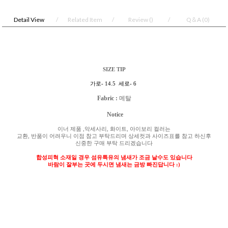
Detail View
Related Item
Review
()
Q＆A
(0)
SIZE TIP
가로
- 14.5
세로
- 6
Fabric :
메탈
Notice
이너 제품
,
악세사리
,
화이트
,
아이보리 컬러는
교환
,
반품이 어려우니 이점 참고 부탁드리며 상세컷과 사이즈표를 참고 하신후
신중한 구매 부탁 드리겠습니다
합성피혁 소재일 경우 섬유특유의 냄새가 조금 날수도 있습니다
바람이 잘부는 곳에 두시면 냄새는 금방 빠진답니다
:)