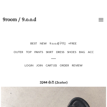
BEST
NEW
9.o.o.d[구뜨]
+FREE
OUTER
TOP
PANTS
SKIRT
DRESS
SHOES
BAG
ACC
LOGIN
JOIN
CART (
0
)
ORDER
REVIEW
3244 슈즈 (2color)