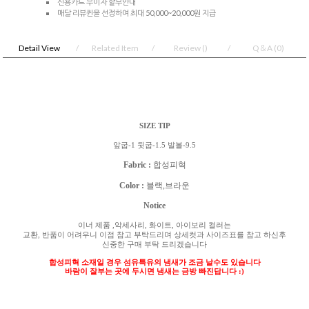
신용카드 무이자 할부안내
매달 리뷰퀸을 선정하여 최대 50,000~20,000원 지급
Detail View
Related Item
Review
()
Q＆A
(0)
SIZE TIP
앞굽-1 뒷굽-1.5 발볼-9.5
Fabric :
합성피혁
Color :
블랙,브라운
Notice
이너 제품
,
악세사리
,
화이트
,
아이보리 컬러는
교환
,
반품이 어려우니 이점 참고 부탁드리며 상세컷과 사이즈표를 참고 하신후
신중한 구매 부탁 드리겠습니다
합성피혁 소재일 경우 섬유특유의 냄새가 조금 날수도 있습니다
바람이 잘부는 곳에 두시면 냄새는 금방 빠진답니다 :)