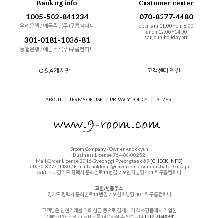
Banking info
Customer center
1005-502-841234
070-8277-4480
우리은행 / 예금주 : (주)구룸컴퍼니
open am 11:00~pm 6:00
lunch 12:00~14:00
sat, sun, holiday off
301-0181-1036-81
농협은행 / 예금주 : (주)구룸컴퍼니
Q＆A 게시판
고객센터 연결
ABOUT
TERMS OF USE
PRIVACY POLICY
PC VER.
9room Company / Owner Anokkyun
Business License 764-88-00252
Mail-Order License 2016-Gyeonggi Pyeongtaek-89
[CHECK INFO]
Tel 070-8277-4480 / E-mail anokkyun@naver.com / Administrator Gudajin
Address 경기도 평택시 문화촌로11번길 7-9 천지빌딩 401호 구룸컴퍼니
교환/반품주소
경기도 평택시 문화촌로11번길 7-9 천지빌딩 401호 구룸컴퍼니
고객님은 안전거래를 위해 현금 등으로 결제시 저희 쇼핑몰에서 가입한
구매안전(에스크로) 서비스를 이용하실 수 있습니다.
[가입사실확인]