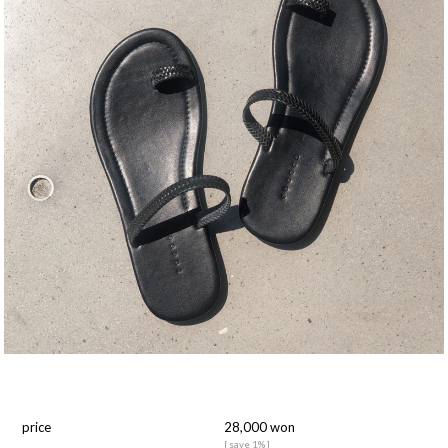
price
28,000 won
[ save 1% ]