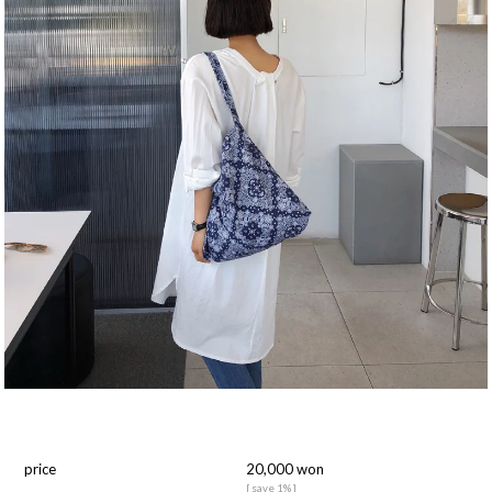
price
20,000 won
[ save 1% ]