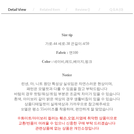
Detail View
Related Item
Review
()
Q＆A
(0)
Size tip
가로-44 세로-38 끈길이-4/59
Fabric :
면100
Color :
네이비,레드,베이지,핑크
Notice
린넨
,
마
,
니트 원단 특성상 실섞임은 자연스러운 현상이며
,
패턴은 모델컷과 다를 수 있음을 참고 부탁드립니다
바텀의 경우 컷팅
/
워싱
/
트임 부분은 조금씩 차이가 있을 수 있습니다
흰색
,
아이보리 같이 밝은 색상의 경우 생활비침이 있을 수 있습니다
상품디테일컷이 실제색상과 가까우므로 참고해주세요
델은 평소
55
사이즈를 착용하며
,
편안하게 잘 맞았습니다
모
※
화이트
/
아이보리 컬러는 훼손
,
오염
,
이염에 취약한 상품이므로
교환
/
반품이 어려울 수 있으니 신중한 구매 부탁 드리겠습니다
관련상품에 없는 상품은 개인소장입니다