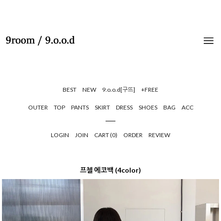
BEST
NEW
9.o.o.d[구뜨]
+FREE
OUTER
TOP
PANTS
SKIRT
DRESS
SHOES
BAG
ACC
LOGIN
JOIN
CART (
0
)
ORDER
REVIEW
프첼 에코백 (4color)