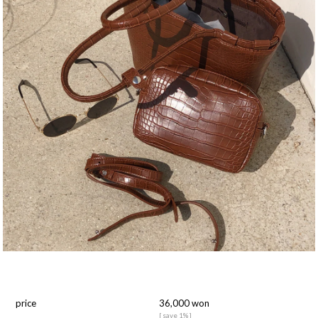
price
36,000 won
[ save 1% ]