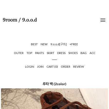
BEST
NEW
9.o.o.d[구뜨]
+FREE
OUTER
TOP
PANTS
SKIRT
DRESS
SHOES
BAG
ACC
LOGIN
JOIN
CART (
0
)
ORDER
REVIEW
루타 백 (2color)