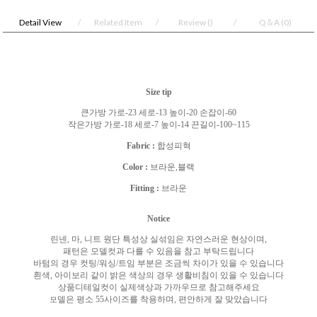
Detail View
Related Item
Review
()
Q＆A
(0)
Size tip
큰가방 가로
-23
세로
-13
높이
-20
손잡이
-60
작은가방 가로
-18
세로
-7
높이
-14
끈길이
-100~115
Fabric :
합성피혁
Color :
브라운
,
블랙
Fitting :
브라운
Notice
린넨
,
마
,
니트 원단 특성상 실섞임은 자연스러운 현상이며
,
패턴은 모델컷과 다를 수 있음을 참고 부탁드립니다
바텀의 경우 컷팅
/
워싱
/
트임 부분은 조금씩 차이가 있을 수 있습니다
흰색
,
아이보리 같이 밝은 색상의 경우 생활비침이 있을 수 있습니다
상품디테일컷이 실제색상과 가까우므로 참고해주세요
델은 평소
55
사이즈를 착용하며
,
편안하게 잘 맞았습니다
모