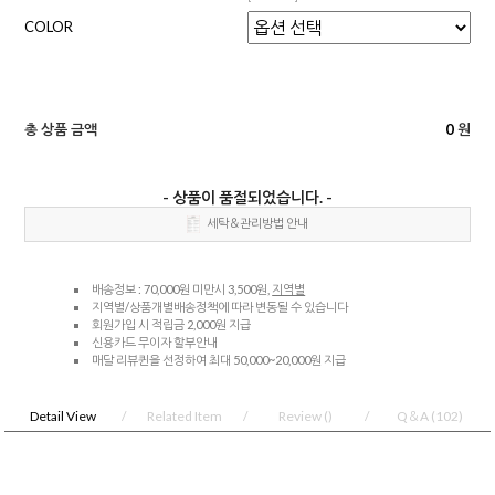
COLOR
총 상품 금액
0
원
- 상품이 품절되었습니다. -
세탁＆관리방법 안내
배송정보 : 70,000원 미만시 3,500원,
지역별
지역별/상품개별배송정책에 따라 변동될 수 있습니다
회원가입 시 적립금 2,000원 지급
신용카드 무이자 할부안내
매달 리뷰퀸을 선정하여 최대 50,000~20,000원 지급
Detail View
Related Item
Review
()
Q＆A
(102)