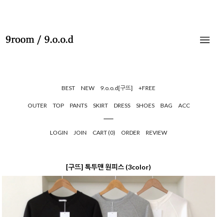
BEST
NEW
9.o.o.d[구뜨]
+FREE
OUTER
TOP
PANTS
SKIRT
DRESS
SHOES
BAG
ACC
LOGIN
JOIN
CART (
0
)
ORDER
REVIEW
[구뜨] 톡투맨 원피스 (3color)