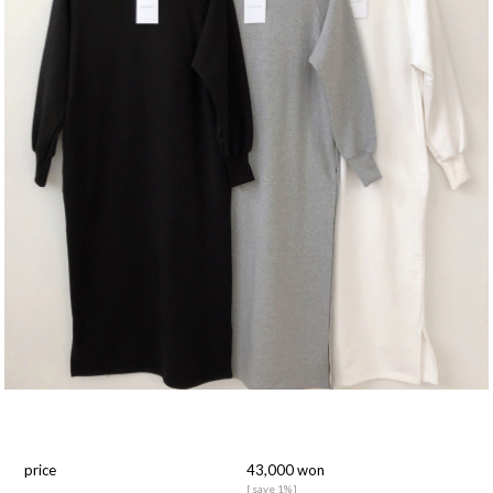
price
43,000 won
[ save 1% ]