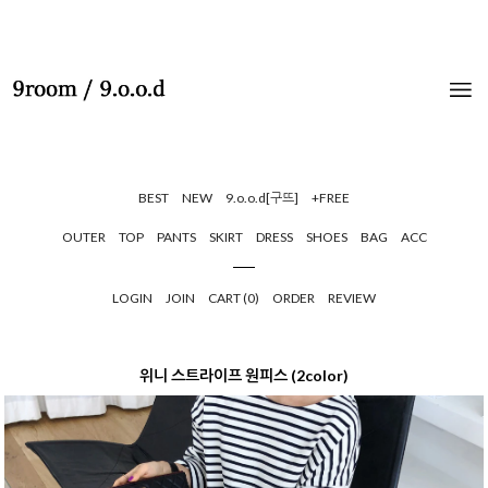
BEST
NEW
9.o.o.d[구뜨]
+FREE
OUTER
TOP
PANTS
SKIRT
DRESS
SHOES
BAG
ACC
LOGIN
JOIN
CART (
0
)
ORDER
REVIEW
위니 스트라이프 원피스 (2color)