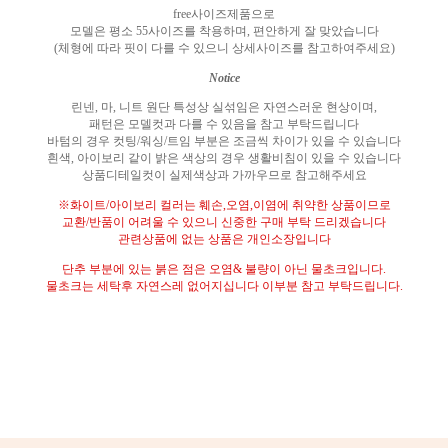
free
사이즈제품으로
모델은 평소
55
사이즈를 착용하며
,
편안하게 잘 맞았습니다
(
체형에 따라 핏이 다를 수 있으니 상세사이즈를 참고하여주세요
)
Notice
린넨
,
마
,
니트 원단 특성상 실섞임은 자연스러운 현상이며
,
패턴은 모델컷과 다를 수 있음을 참고 부탁드립니다
바텀의 경우 컷팅
/
워싱
/
트임 부분은 조금씩 차이가 있을 수 있습니다
흰색
,
아이보리 같이 밝은 색상의 경우 생활비침이 있을 수 있습니다
상품디테일컷이 실제색상과 가까우므로 참고해주세요
※
화이트
/
아이보리 컬러는 훼손
,
오염
,
이염에 취약한 상품이므로
교환
/
반품이 어려울 수 있으니 신중한 구매 부탁 드리겠습니다
관련상품에 없는 상품은 개인소장입니다
단추 부분에 있는 붉은 점은 오염
&
불량이 아닌 물초크입니다
.
물초크는 세탁후 자연스레 없어지십니다 이부분 참고 부탁드립니다
.