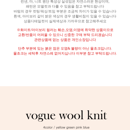
린넨
,
마
,
니트 원단 특성상 실섞임은 자연스러운 현상이며
,
패턴은 모델컷과 다를 수 있음을 참고 부탁드립니다
바텀의 경우 컷팅
/
워싱
/
트임 부분은 조금씩 차이가 있을 수 있습니다
흰색
,
아이보리 같이 밝은 색상의 경우 생활비침이 있을 수 있습니다
상품디테일컷이 실제색상과 가까우므로 참고해주세요
※
화이트
/
아이보리 컬러는 훼손
,
오염
,
이염에 취약한 상품이므로
교환
/
반품이 어려울 수 있으니 신중한 구매 부탁 드리겠습니다
관련상품에 없는 상품은 개인소장입니다
단추 부분에 있는 붉은 점은 오염
&
불량이 아닌 물초크입니다
.
물초크는 세탁후 자연스레 없어지십니다 이부분 참고 부탁드립니다
.