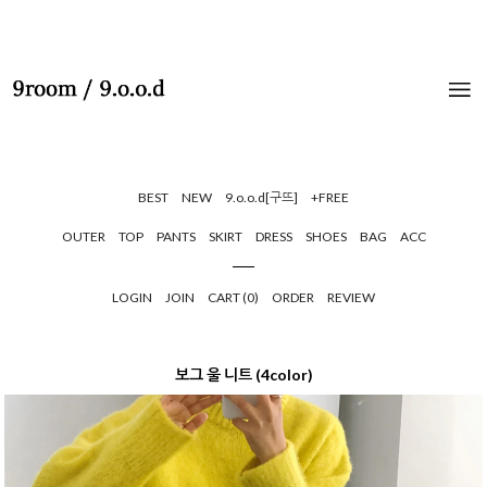
BEST
NEW
9.o.o.d[구뜨]
+FREE
OUTER
TOP
PANTS
SKIRT
DRESS
SHOES
BAG
ACC
LOGIN
JOIN
CART (
0
)
ORDER
REVIEW
보그 울 니트 (4color)