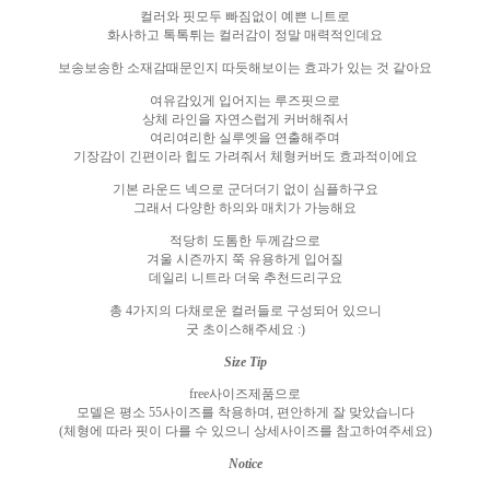
컬러와 핏모두 빠짐없이 예쁜 니트로
화사하고 톡톡튀는 컬러감이 정말 매력적인데요
보송보송한 소재감때문인지 따듯해보이는 효과가 있는 것 같아요
여유감있게 입어지는 루즈핏으로
상체 라인을 자연스럽게 커버해줘서
여리여리한 실루엣을 연출해주며
기장감이 긴편이라 힙도 가려줘서 체형커버도 효과적이에요
기본 라운드 넥으로 군더더기 없이 심플하구요
그래서 다양한 하의와 매치가 가능해요
적당히 도톰한 두께감으로
겨울 시즌까지 쭉 유용하게 입어질
데일리 니트라 더욱 추천드리구요
총
4
가지의 다채로운 컬러들로 구성되어 있으니
굿 초이스해주세요
:)
Size Tip
free
사이즈제품으로
모델은 평소
55
사이즈를 착용하며
,
편안하게 잘 맞았습니다
(
체형에 따라 핏이 다를 수 있으니 상세사이즈를 참고하여주세요
)
Notice