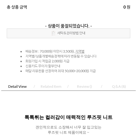
총 상품 금액
0
원
- 상품이 품절되었습니다. -
세탁＆관리방법 안내
배송정보 : 70,000원 미만시 3,500원,
지역별
지역별/상품개별배송정책에 따라 변동될 수 있습니다
회원가입 시 적립금 2,000원 지급
신용카드 무이자 할부안내
매달 리뷰퀸을 선정하여 최대 50,000~20,000원 지급
Detail View
Related Item
Review
()
Q＆A
(8)
톡톡튀는 컬러감이 매력적인 루즈핏 니트
갠인적으로도 소장해서 너무 잘 입고있는
루즈핏 니트 제품이에요
~