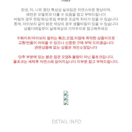
Notice
린넨
,
마
,
니트 원단 특성상 실섞임은 자연스러운 현상이며
,
패턴은 모델컷과 다를 수 있음을 참고 부탁드립니다
바텀의 경우 컷팅
/
워싱
/
트임 부분은 조금씩 차이가 있을 수 있습니다
흰색
,
아이보리 같이 밝은 색상의 경우 생활비침이 있을 수 있습니다
상품디테일컷이 실제색상과 가까우므로 참고해주세요
※
화이트
/
아이보리 컬러는 훼손
,
오염
,
이염에 취약한 상품이므로
교환
/
반품이 어려울 수 있으니 신중한 구매 부탁 드리겠습니다
관련상품에 없는 상품은 개인소장입니다
단추 부분에 있는 붉은 점은 오염
&
불량이 아닌 물초크입니다
.
물초크는 세탁후 자연스레 없어지십니다 이부분 참고 부탁드립니다
.