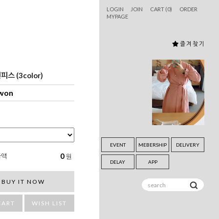
LOGIN
JOIN
CART (
0
)
ORDER
MYPAGE
즐 겨 찾 기
스 (3color)
 won
EVENT
MEBERSHIP
DELIVERY
0
금액
원
DELAY
APP
BUY IT NOW
CART
WISH LIST