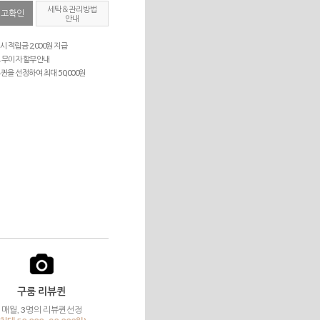
세탁＆관리방법
재고확인
안내
시 적립금 2,000원 지급
 무이자 할부안내
퀸을 선정하여 최대 50,000원
구룸 리뷰퀸
매월, 3명의 리뷰퀸선정