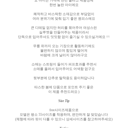
요 아이는 가격에 한번 놀라고 제품성에
한번 놀란 아이에요
쾌적하고 바스락한 소재감으로 부담없이
여러 분위기에 맞춰 입기 좋은 원피스에요
큰 디테일 없지만 허리를 묶어주어 여성스런
실루엣을 만들어주는 제품이라서
단독으로 입어주셔도 밋밋함 없이 즐기실 수 있으실거에요
^^
무릎 위까지 오는 기장으로 활동하기에도
불편하지 않으며 힘있게 떨어져
바람에 크게 날리지 않더라구요
소매는 스트링이 들어가 퍼프효과를 주면서
소매를 올려서 입어주어도 어색함 없구요
뒷부분에 단추로 탈착용도 용이하답니다
따스한 봄에 단품으로 포인트 주기 좋은
이 제품 추천드려요
:)
Size Tip
free
사이즈제품으로
모델은 평소
55
사이즈를 착용하며
,
편안하게 잘 맞았습니다
(
체형에 따라 핏이 다를 수 있으니 상세사이즈를 참고하여주세요
)