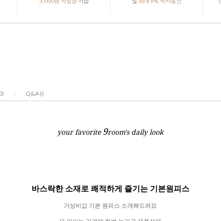
3,000원 적립금
지급
및
최대 9% 즉시할인
0
)
/
Q&A (
)
9
your favorite
room's daily look
바스락한 소재로 쾌적하게 즐기는 기본원피스
가성비갑 기본 원피스 소개해드려요