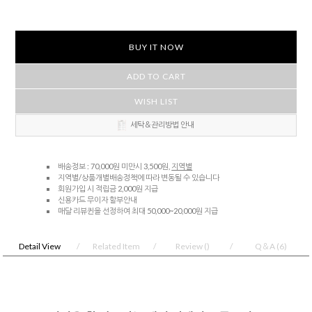
BUY IT NOW
ADD TO CART
WISH LIST
세탁＆관리방법 안내
배송정보 : 70,000원 미만시 3,500원,
지역별
지역별/상품개별배송정책에 따라 변동될 수 있습니다
회원가입 시 적립금 2,000원 지급
신용카드 무이자 할부안내
매달 리뷰퀸을 선정하여 최대 50,000~20,000원 지급
Detail View
Related Item
Review
()
Q＆A
(6)