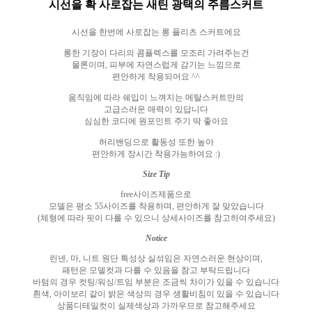
시선을 확 사로잡는 새틴 광택의 주름스커트
시선을 한번에 사로잡는 롱 플리츠 스커트에요
롱한 기장이 다리의 콤플렉스를 모조리 가려주는건
물론이며
,
피부에 자연스럽게 감기는 느낌으로
편안하게 착용되어요
^^
움직임에 따라 쉐입이 느껴지는 메탈스커트만의
고급스러운 매력이 있답니다
심심한 코디에 원포인트 주기 딱 좋아요
허리밴딩으로 활동성 또한 높아
편안하게 장시간 착용가능하여요
:)
Size Tip
free
사이즈제품으로
모델은 평소
55
사이즈를 착용하며
,
편안하게 잘 맞았습니다
(
체형에 따라 핏이 다를 수 있으니 상세사이즈를 참고하여주세요
)
Notice
린넨
,
마
,
니트 원단 특성상 실섞임은 자연스러운 현상이며
,
패턴은 모델컷과 다를 수 있음을 참고 부탁드립니다
바텀의 경우 컷팅
/
워싱
/
트임 부분은 조금씩 차이가 있을 수 있습니다
흰색
,
아이보리 같이 밝은 색상의 경우 생활비침이 있을 수 있습니다
상품디테일컷이 실제색상과 가까우므로 참고해주세요