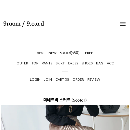
BEST
NEW
9.o.o.d[구뜨]
+FREE
OUTER
TOP
PANTS
SKIRT
DRESS
SHOES
BAG
ACC
LOGIN
JOIN
CART (
0
)
ORDER
REVIEW
미네르바 스커트 (5color)