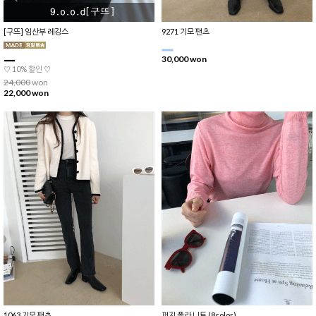
[구뜨] 임산부 레깅스
9271 기모 팬츠
30,000 won
♡ 10% 할인 ♡
24,000
won
22,000 won
1063 기모 팬츠
퍼지 폴라 니트 (8color)